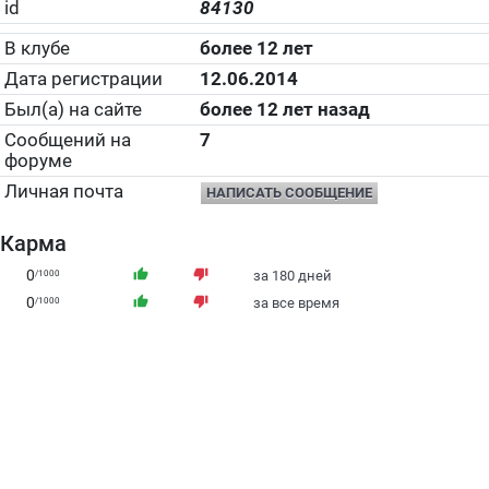
id
84130
В клубе
более 12 лет
Дата регистрации
12.06.2014
Был(а) на сайте
более 12 лет назад
Сообщений на
7
форуме
Личная почта
НАПИСАТЬ СООБЩЕНИЕ
Карма
0
thumb_up
thumb_down
/1000
за 180 дней
0
thumb_up
thumb_down
/1000
за все время