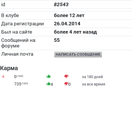
id
82543
В клубе
более 12 лет
Дата регистрации
26.04.2014
Был на сайте
более 4 лет назад
Сообщений на
55
форуме
Личная почта
НАПИСАТЬ СООБЩЕНИЕ
Карма
arrow_downward
0
thumb_up
thumb_down
/1000
за 180 дней
735
thumb_up
thumb_down
/1000
4
0
за все время