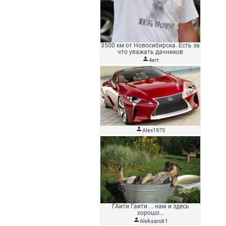
3500 км от Новосибирска. Есть за
что уважать дачников

4ert

Alex1975
ГАити Гаити ... нам и здесь
хорошо...

Aleksandr1