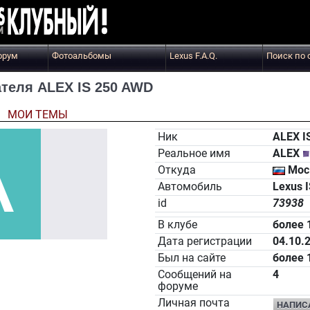
орум
Фотоальбомы
Lexus F.A.Q.
Поиск по 
теля ALEX IS 250 AWD
Ы
МОИ ТЕМЫ
Ник
ALEX I
Реальное имя
ALEX
Откуда
Мос
Автомобиль
Lexus 
id
73938
В клубе
более 
Дата регистрации
04.10.
Был на сайте
более 
Сообщений на
4
форуме
Личная почта
НАПИС