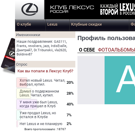
О клубе
Lexus
Клубные скидки
Ф
Именинники
Профиль пользова
,
Наши поздравления:
GAS111
,
,
,
,
Frants
revolvers
jazz
IrdisEvalle
О СЕБЕ
ФОТОАЛЬБОМ
,
,
,
Дмитрий7
Dr.Tribunskii
vla2620
Boldirev87
Опрос
Как вы попали в Лексус Клуб?
Хотел новый Lexus. Читал,
20%
выбрал, купил.
Думал о подержанном
28%
Lexus. Читал, купил.
У меня уже был Lexus,
40%
когда пришел в Клуб
Уже продал Lexus, но
7%
остался в Клубе
2%
Нет Lexus и не планирую
Всего проголосовало : 18767