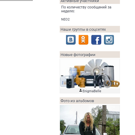
Активные участники
По количеству сообщений за
неделю:
NEO2
Наши группы в соцсетях
Новые фотографии

EnigmaBelle
Фото из альбомов