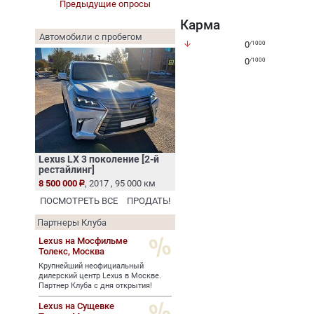
Предыдущие опросы
Карма
Автомобили с пробегом
arrow_downward
0
/1000
0
/1000
Lexus LX 3 поколение [2-й
рестайлинг]
8 500 000
, 2017 , 95 000 км
ПОСМОТРЕТЬ ВСЕ
ПРОДАТЬ!
Партнеры Клуба
Lexus на Мосфильме
Толекс,
Москва
Крупнейший неофициальный
дилерский центр Lexus в Москве.
Партнер Клуба с дня открытия!
Lexus на Сущевке