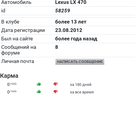
Автомобиль
Lexus LX 470
id
58259
В клубе
более 13 лет
Дата регистрации
23.08.2012
Был на сайте
более года назад
Сообщений на
8
форуме
Личная почта
НАПИСАТЬ СООБЩЕНИЕ
Карма
0
thumb_up
thumb_down
/1000
за 180 дней
0
thumb_up
thumb_down
/1000
за все время