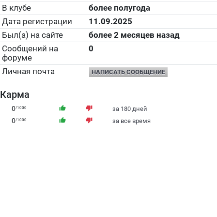
В клубе
более полугода
Дата регистрации
11.09.2025
Был(а) на сайте
более 2 месяцев назад
Сообщений на
0
форуме
Личная почта
НАПИСАТЬ СООБЩЕНИЕ
Карма
0
thumb_up
thumb_down
/1000
за 180 дней
0
thumb_up
thumb_down
/1000
за все время