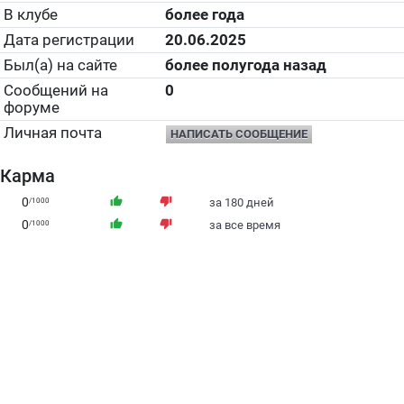
В клубе
более года
Дата регистрации
20.06.2025
Был(а) на сайте
более полугода назад
Сообщений на
0
форуме
Личная почта
НАПИСАТЬ СООБЩЕНИЕ
Карма
0
thumb_up
thumb_down
/1000
за 180 дней
0
thumb_up
thumb_down
/1000
за все время