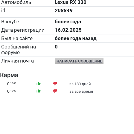
Автомобиль
Lexus RX 330
id
208849
В клубе
более года
Дата регистрации
16.02.2025
Был на сайте
более года назад
Сообщений на
0
форуме
Личная почта
НАПИСАТЬ СООБЩЕНИЕ
Карма
0
thumb_up
thumb_down
/1000
за 180 дней
0
thumb_up
thumb_down
/1000
за все время