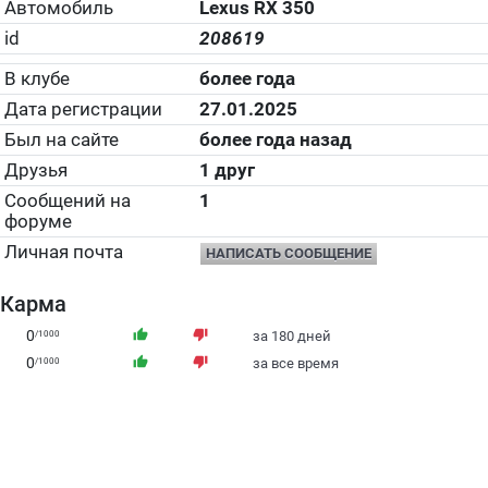
Автомобиль
Lexus RX 350
id
208619
В клубе
более года
Дата регистрации
27.01.2025
Был на сайте
более года назад
Друзья
1 друг
Сообщений на
1
форуме
Личная почта
НАПИСАТЬ СООБЩЕНИЕ
Карма
0
thumb_up
thumb_down
/1000
за 180 дней
0
thumb_up
thumb_down
/1000
за все время