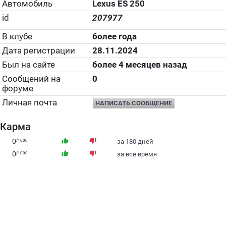
Автомобиль
Lexus ES 250
id
207977
В клубе
более года
Дата регистрации
28.11.2024
Был на сайте
более 4 месяцев назад
Сообщений на
0
форуме
Личная почта
НАПИСАТЬ СООБЩЕНИЕ
Карма
0
thumb_up
thumb_down
/1000
за 180 дней
0
thumb_up
thumb_down
/1000
за все время