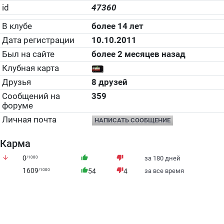
id
47360
В клубе
более 14 лет
Дата регистрации
10.10.2011
Был на сайте
более 2 месяцев назад
Клубная карта
Друзья
8 друзей
Сообщений на
359
форуме
Личная почта
НАПИСАТЬ СООБЩЕНИЕ
Карма
arrow_downward
0
thumb_up
thumb_down
/1000
за 180 дней
1609
thumb_up
thumb_down
/1000
54
4
за все время