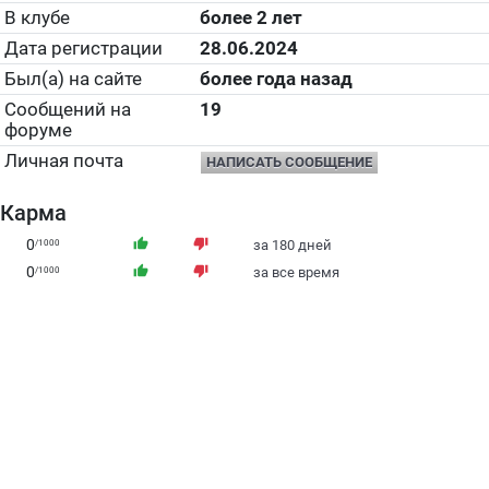
В клубе
более 2 лет
Дата регистрации
28.06.2024
Был(а) на сайте
более года назад
Сообщений на
19
форуме
Личная почта
НАПИСАТЬ СООБЩЕНИЕ
Карма
0
thumb_up
thumb_down
/1000
за 180 дней
0
thumb_up
thumb_down
/1000
за все время