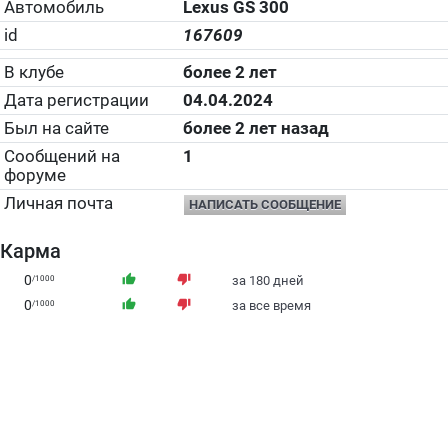
Автомобиль
Lexus GS 300
id
167609
В клубе
более 2 лет
Дата регистрации
04.04.2024
Был на сайте
более 2 лет назад
Сообщений на
1
форуме
Личная почта
НАПИСАТЬ СООБЩЕНИЕ
Карма
0
thumb_up
thumb_down
/1000
за 180 дней
0
thumb_up
thumb_down
/1000
за все время