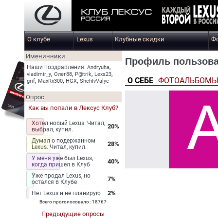
О клубе
Lexus
Клубные скидки
Ф
Именинники
Профиль пользова
,
Наши поздравления:
Andryuha
,
,
,
,
vladimir_y
Олег88
P@trik
Lexs23
О СЕБЕ
ФОТОАЛЬБОМ
,
,
,
grif
MaxRx300
HGX
ShchIvValye
Опрос
Как вы попали в Лексус Клуб?
Хотел новый Lexus. Читал,
20%
выбрал, купил.
Думал о подержанном
28%
Lexus. Читал, купил.
У меня уже был Lexus,
40%
когда пришел в Клуб
Уже продал Lexus, но
7%
остался в Клубе
2%
Нет Lexus и не планирую
Всего проголосовало : 18767
Предыдущие опросы