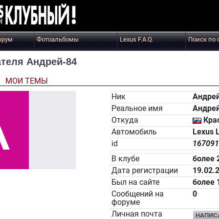
орум
Фотоальбомы
Lexus F.A.Q.
Поиск по 
теля Андрей-84
Ы
МОИ ТЕМЫ
Ник
Андрей
Реальное имя
Андре
Откуда
Кра
Автомобиль
Lexus 
id
167091
В клубе
более 
Дата регистрации
19.02.
Был на сайте
более 
Сообщений на
0
форуме
Личная почта
НАПИС