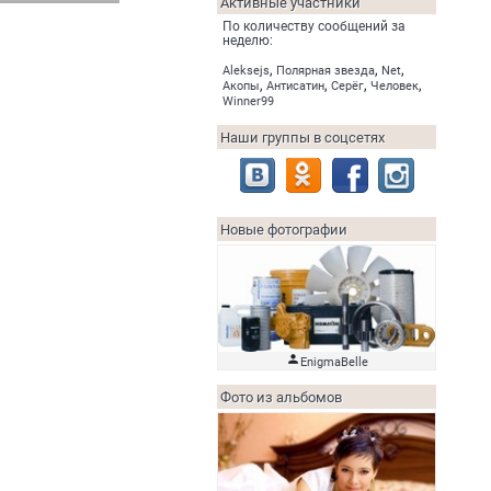
Активные участники
По количеству сообщений за
неделю:
,
,
,
Aleksejs
Полярная звезда
Net
,
,
,
,
Акопы
Антисатин
Серёг
Человек
Winner99
Наши группы в соцсетях
Новые фотографии

EnigmaBelle
Фото из альбомов