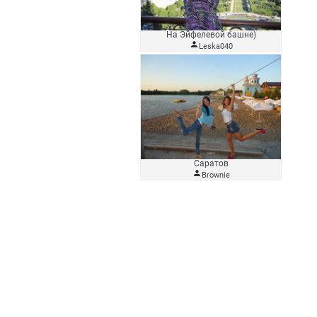
На Эйфелевой башне)

Leska040
Саратов

Brownie