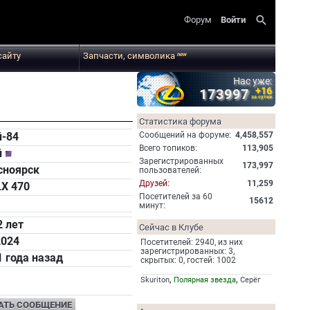
search
Форум
Войти
сайту
Запчасти, символика
new
Нас уже:
+16
173997
за сутки
Статистика форума
Cообщений на форуме:
4,458,557
-84
Всего топиков:
113,905
й
Зарегистрированных
173,997
сноярск
пользователей:
Друзей:
11,259
LX 470
Посетителей за 60
15612
минут:
2 лет
Сейчас в Клубе
2024
Посетителей: 2940, из них
зарегистрированных: 3,
1 года назад
скрытых: 0, гостей: 1002
,
,
Skuriton
Полярная звезда
Серёг
АТЬ СООБЩЕНИЕ