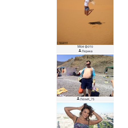
Мое фото

Лерика

ЛёлиК_75