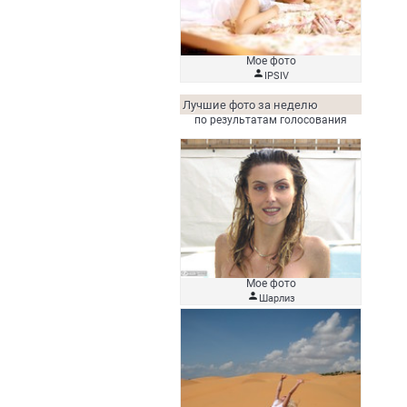
Мое фото

IPSIV
Лучшие фото за неделю
по результатам голосования
Мое фото

Шарлиз