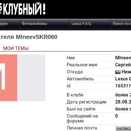
орум
Фотоальбомы
Lexus F.A.Q.
Поиск по 
теля MIneevSKR060
Ы
МОИ ТЕМЫ
Ник
MInee
Реальное имя
Серге
Откуда
Ниж
Автомобиль
Lexus 
id
165311
В клубе
более 
Дата регистрации
28.08.
Был на сайте
более 
Сообщений на
0
форуме
Личная почта
НАПИС