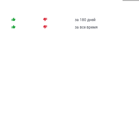
thumb_up
thumb_down
за 180 дней
thumb_up
thumb_down
за все время