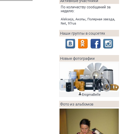
Активные участники
По количеству сообщений за
неделю:
,
,
,
Aleksejs
Акопы
Полярная звезда
,
Net
97rus
Наши группы в соцсетях
Новые фотографии

EnigmaBelle
Фото из альбомов