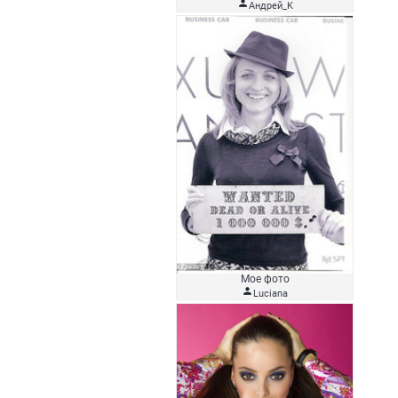

Андрей_K
Мое фото

Luciana