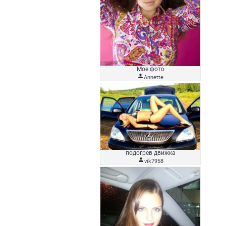
Мое фото

Аnnette
подогрев движка

vik7958