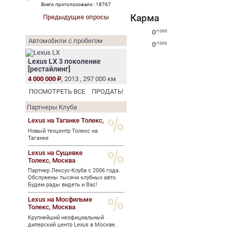
Всего проголосовало : 18767
Карма
Предыдущие опросы
0
/1000
Автомобили с пробегом
0
/1000
Lexus LX 3 поколение
[рестайлинг]
4 000 000
, 2013 , 297 000 км
ПОСМОТРЕТЬ ВСЕ
ПРОДАТЬ!
Партнеры Клуба
Lexus на Таганке Толекс,
Новый техцентр Толекс на
Таганке
Lexus на Сущевке
Толекс,
Москва
Партнер Лексус-Клуба с 2006 года.
Обслужены тысячи клубных авто.
Будем рады видеть и Вас!
Lexus на Мосфильме
Толекс,
Москва
Крупнейший неофициальный
дилерский центр Lexus в Москве.