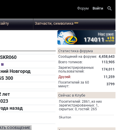
search
Форум
Войти
сайту
Запчасти, символика
new
Нас уже:
+19
174011
за сутки
Статистика форума
Cообщений на форуме:
4,458,643
vSKR060
Всего топиков:
113,905
й
Зарегистрированных
174,011
ний Новгород
пользователей:
Друзей:
11,259
GS 300
Посетителей за 60
3799
минут:
2 лет
Сейчас в Клубе
2023
Посетителей: 2861, из них
зарегистрированных: 1,
года назад
скрытых: 0, гостей: 265
Skuriton
АТЬ СООБЩЕНИЕ