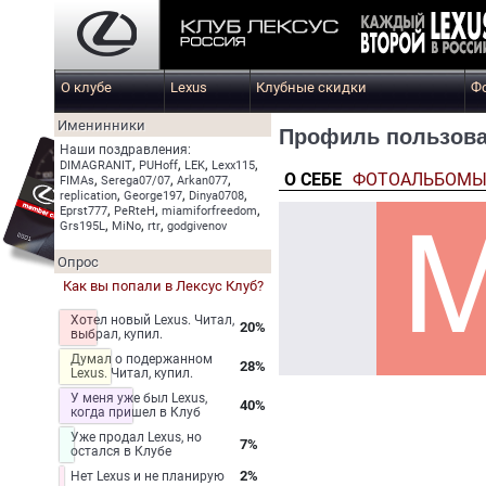
О клубе
Lexus
Клубные скидки
Ф
Именинники
Профиль пользова
Наши поздравления:
,
,
,
,
DIMAGRANIT
PUHoff
LEK
Lexx115
О СЕБЕ
ФОТОАЛЬБОМ
,
,
,
FIMAs
Serega07/07
Arkan077
,
,
,
replication
George197
Dinya0708
,
,
,
Eprst777
PeRteH
miamiforfreedom
,
,
,
Grs195L
MiNo
rtr
godgivenov
Опрос
Как вы попали в Лексус Клуб?
Хотел новый Lexus. Читал,
20%
выбрал, купил.
Думал о подержанном
28%
Lexus. Читал, купил.
У меня уже был Lexus,
40%
когда пришел в Клуб
Уже продал Lexus, но
7%
остался в Клубе
2%
Нет Lexus и не планирую