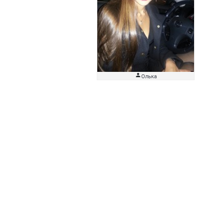

Олька