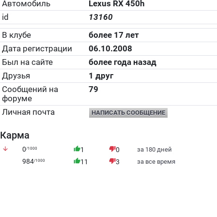
Автомобиль
Lexus RX 450h
id
13160
В клубе
более 17 лет
Дата регистрации
06.10.2008
Был на сайте
более года назад
Друзья
1 друг
Сообщений на
79
форуме
Личная почта
НАПИСАТЬ СООБЩЕНИЕ
Карма
arrow_downward
0
thumb_up
thumb_down
/1000
1
0
за 180 дней
984
thumb_up
thumb_down
/1000
11
3
за все время