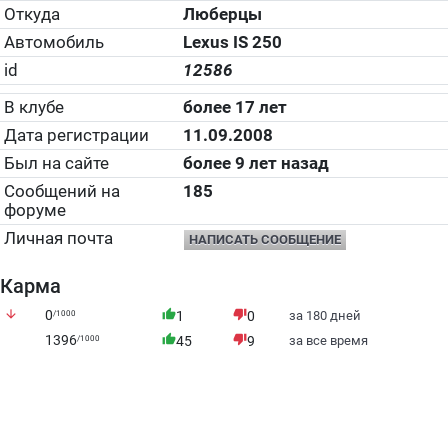
Откуда
Люберцы
Автомобиль
Lexus IS 250
id
12586
В клубе
более 17 лет
Дата регистрации
11.09.2008
Был на сайте
более 9 лет назад
Сообщений на
185
форуме
Личная почта
НАПИСАТЬ СООБЩЕНИЕ
Карма
arrow_downward
0
thumb_up
thumb_down
/1000
1
0
за 180 дней
1396
thumb_up
thumb_down
/1000
45
9
за все время