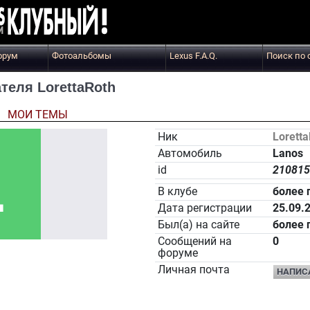
орум
Фотоальбомы
Lexus F.A.Q.
Поиск по 
еля LorettaRoth
Ы
МОИ ТЕМЫ
Ник
Lorett
Автомобиль
Lanos
id
210815
В клубе
более 
Дата регистрации
25.09.
Был(а) на сайте
более 
Сообщений на
0
форуме
Личная почта
НАПИС