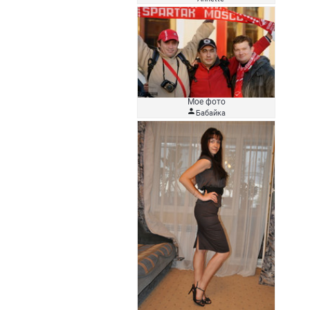
Мое фото

Бабайка