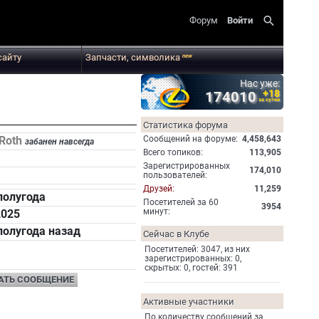
search
Форум
Войти
сайту
Запчасти, символика
new
Нас уже:
+18
174010
за сутки
Статистика форума
Cообщений на форуме:
4,458,643
aRoth
забанен навсегда
Всего топиков:
113,905
Зарегистрированных
174,010
пользователей:
Друзей:
11,259
полугода
Посетителей за 60
3954
минут:
2025
полугода назад
Сейчас в Клубе
Посетителей: 3047, из них
зарегистрированных: 0,
скрытых: 0, гостей: 391
АТЬ СООБЩЕНИЕ
Активные участники
По количеству сообщений за