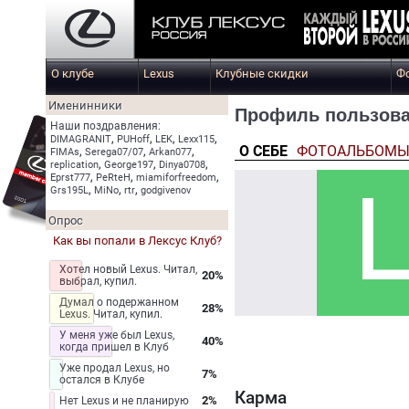
О клубе
Lexus
Клубные скидки
Ф
Именинники
Профиль пользоват
Наши поздравления:
,
,
,
,
DIMAGRANIT
PUHoff
LEK
Lexx115
О СЕБЕ
ФОТОАЛЬБОМ
,
,
,
FIMAs
Serega07/07
Arkan077
,
,
,
replication
George197
Dinya0708
,
,
,
Eprst777
PeRteH
miamiforfreedom
,
,
,
Grs195L
MiNo
rtr
godgivenov
Опрос
Как вы попали в Лексус Клуб?
Хотел новый Lexus. Читал,
20%
выбрал, купил.
Думал о подержанном
28%
Lexus. Читал, купил.
У меня уже был Lexus,
40%
когда пришел в Клуб
Уже продал Lexus, но
7%
остался в Клубе
Карма
2%
Нет Lexus и не планирую