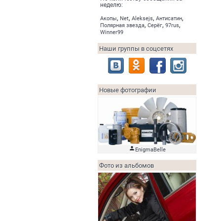
неделю:
,
,
,
,
Акопы
Net
Aleksejs
Антисатин
,
,
,
Полярная звезда
Серёг
97rus
Winner99
Наши группы в соцсетях
Новые фотографии

EnigmaBelle
Фото из альбомов