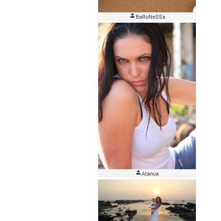

BaRoNeSSa

Atanua