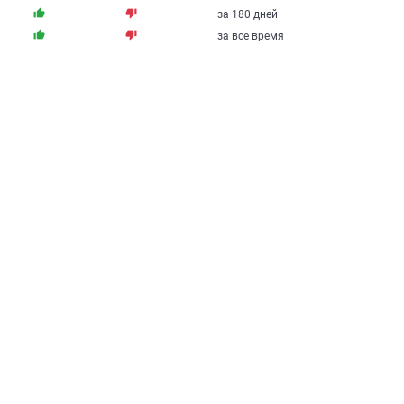
thumb_up
thumb_down
за 180 дней
thumb_up
thumb_down
за все время