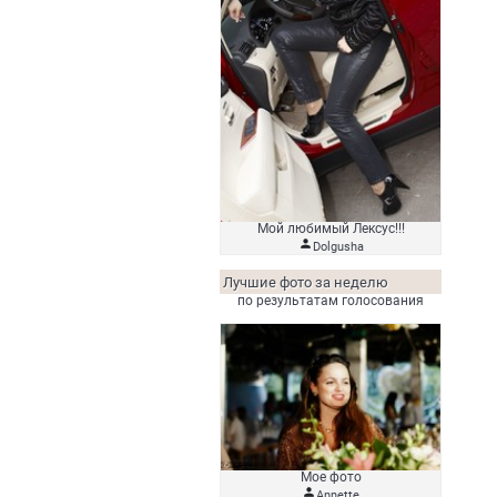
Мой любимый Лексус!!!

Dolgusha
Лучшие фото за неделю
по результатам голосования
Мое фото

Аnnette