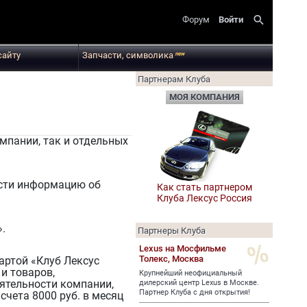
search
Форум
Войти
сайту
Запчасти, символика
new
Партнерам Клуба
МОЯ КОМПАНИЯ
мпании, так и отдельных
ести информацию об
Как стать партнером
Клуба Лексус Россия
».
Партнеры Клуба
Lexus на Мосфильме
Толекс,
Москва
артой «Клуб Лексус
 и товаров,
Крупнейший неофициальный
дилерский центр Lexus в Москве.
ятельности компании,
Партнер Клуба с дня открытия!
счета 8000 руб. в месяц