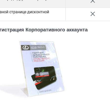
close
авной странице дисконтной
close
гистрация Корпоративного аккаунта