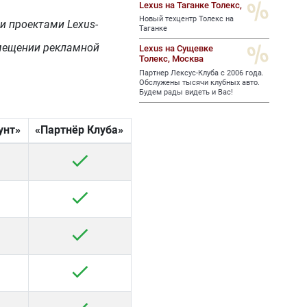
Lexus на Таганке Толекс,
Новый техцентр Толекс на
и проектами Lexus-
Таганке
мещении рекламной
Lexus на Сущевке
Толекс,
Москва
Партнер Лексус-Клуба с 2006 года.
Обслужены тысячи клубных авто.
Будем рады видеть и Вас!
унт»
«Партнёр Клуба»
check
check
check
check