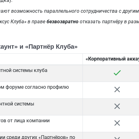
идка).
чают возможность параллельного сотрудничества с другим
ксус Клуба» в праве
безвозвратно
отказать партнёру в раз
аунт» и «Партнёр Клуба»
«Корпоративный акка
нтной системы клуба
check
ом форуме согласно профилю
close
онтной системы
close
гов от лица компании
close
ии среди других «Партнёров» по