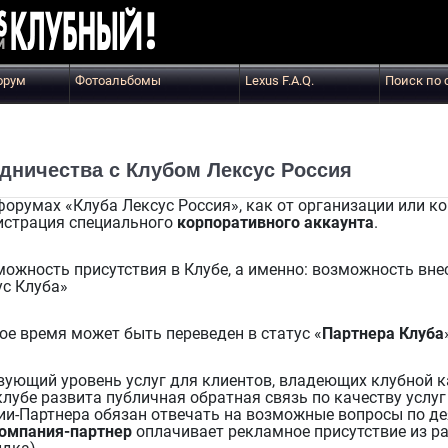
орум
Фотоальбомы
Lexus F.A.Q.
Поиск по 
удничества с Клубом Лексус Россия
румах «Клуба Лексус Россия», как от организации или ко
гистрация специального
корпоративного аккаунта
.
ожность присутствия в Клубе, а именно: возможность вн
ус Клуба»
ое время может быть переведен в статус «
Партнера Клуба
ующий уровень услуг для клиентов, владеющих клубной к
клубе развита публичная обратная связь по качеству услуг
и-Партнера обязан отвечать на возможные вопросы по де
омпания-партнер
оплачивает рекламное присутствие из ра