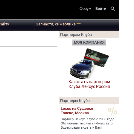
search
Форум
Войти
сайту
Запчасти, символика
new
Партнерам Клуба
МОЯ КОМПАНИЯ
Как стать партнером
Клуба Лексус Россия
Партнеры Клуба
Lexus на Сущевке
Толекс,
Москва
Партнер Лексус-Клуба с 2006 года.
Обслужены тысячи клубных авто.
Будем рады видеть и Вас!