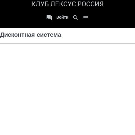
КЛУБ ЛЕКСУС РОССИЯ

search

Войти
Дисконтная система
обновлять при перемещении карты
arrow_left
search
close