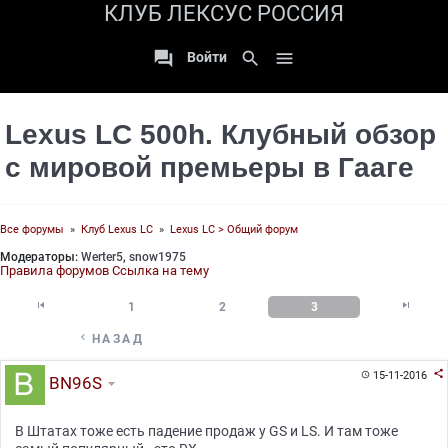
КЛУБ ЛЕКСУС РОССИЯ

search

Войти
Lexus LC 500h. Клубный обзор
с мировой премьеры в Гааге
Все форумы
»
Клуб Lexus LC
»
Lexus LC > Общий форум
Модераторы:
Werter5
,
snow1975
Правила форумов
Ссылка на тему


1
2
3

НАЗАД

15-11-2016

BN96S
В Штатах тоже есть падение продаж у GS и LS. И там тоже