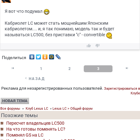
Я вот что подумал
Кабриолет LC может стать мощнейшим Японским
кабриолетом.... и, я так понимаю, модель так и будет
называться LC500, без приставки "с" - convertible


Поделиться


1
2
3

НАЗАД
Реклама для незарегистрированных пользователей.
Зарегистрироваться в
Клубе
НОВАЯ ТЕМА
Все форумы
»
Клуб Lexus LC
»
Lexus LC > Общий форум
Похожие темы
Пересчет владельцев LC500
На что готовы поменять LC?
Поменял GS на LC