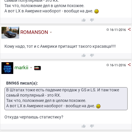
самый популярный - это RX.
Так что, положение дел в целом похожее.
А вот LX в Америке наоборот - вообще на дне.



16-11-2016

ROMANSON
Кому надо, тот и с Америки притащит такого красавца!!!!



16-11-2016

markii
BN96S писал(а):
В Штатах тоже есть падение продаж у GS и LS. И там тоже
самый популярный - это RX.
Так что, положение дел в целом похожее.
А вот LX в Америке наоборот - вообще на дне.
Откуда черпаешь статистику?

