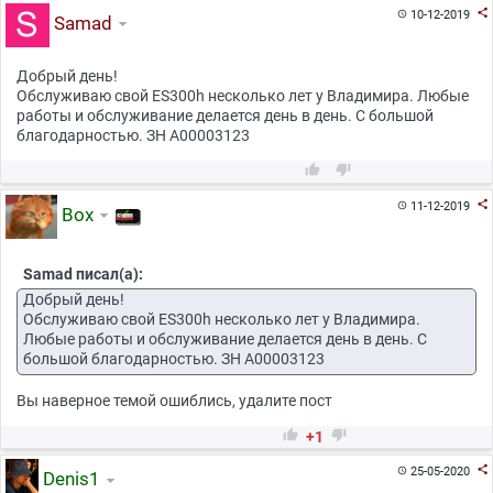

10-12-2019

Samad
Добрый день!
Обслуживаю свой ES300h несколько лет у Владимира. Любые
работы и обслуживание делается день в день. С большой
благодарностью. ЗН А00003123



11-12-2019

Box
Samad писал(а):
Добрый день!
Обслуживаю свой ES300h несколько лет у Владимира.
Любые работы и обслуживание делается день в день. С
большой благодарностью. ЗН А00003123
Вы наверное темой ошиблись, удалите пост


+1

25-05-2020

Denis1