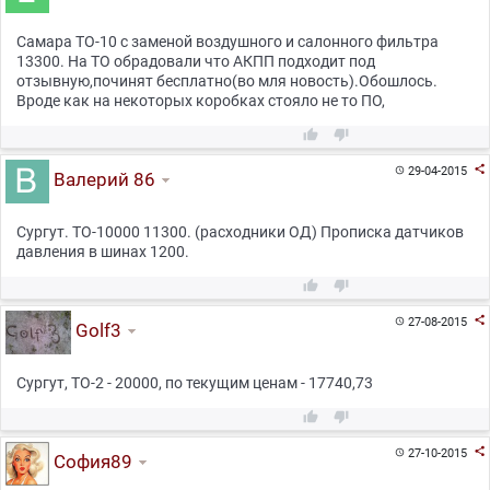
Самара ТО-10 с заменой воздушного и салонного фильтра
13300. На ТО обрадовали что АКПП подходит под
отзывную,починят бесплатно(во мля новость).Обошлось.
Вроде как на некоторых коробках стояло не то ПО,



29-04-2015

Валерий 86
Сургут. ТО-10000 11300. (расходники ОД) Прописка датчиков
давления в шинах 1200.



27-08-2015

Golf3
Сургут, ТО-2 - 20000, по текущим ценам - 17740,73



27-10-2015

София89