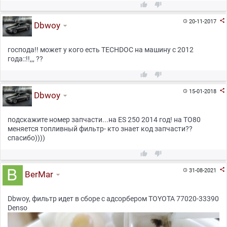



20-11-2017

Dbwoy
господа!! может у кого есть TECHDOC на машину с 2012
года::!!,,, ??



15-01-2018

Dbwoy
подскажите номер запчасти...на ES 250 2014 год! на ТО80
меняется топливный фильтр- кто знает код запчасти??
спасибо))))



31-08-2021

BerMar
Dbwoy, фильтр идет в сборе с адсорбером TOYOTA 77020-33390
Denso