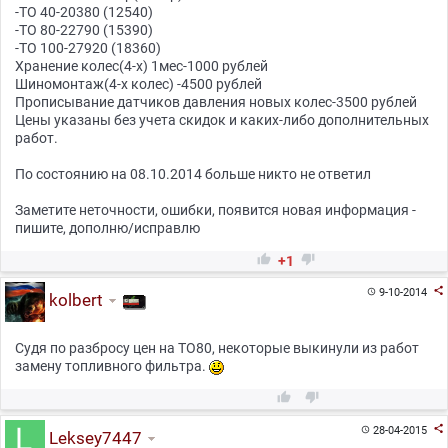
-ТО 40-20380 (12540)
-ТО 80-22790 (15390)
-ТО 100-27920 (18360)
Хранение колес(4-х) 1мес-1000 рублей
Шиномонтаж(4-х колес) -4500 рублей
Прописывание датчиков давления новых колес-3500 рублей
Цены указаны без учета скидок и каких-либо дополнительных
работ.
По состоянию на 08.10.2014 больше никто не ответил
Заметите неточности, ошибки, появится новая информация -
пишите, дополню/исправлю


+1

9-10-2014

kolbert
Судя по разбросу цен на ТО80, некоторые выкинули из работ
замену топливного фильтра.



28-04-2015

Leksey7447