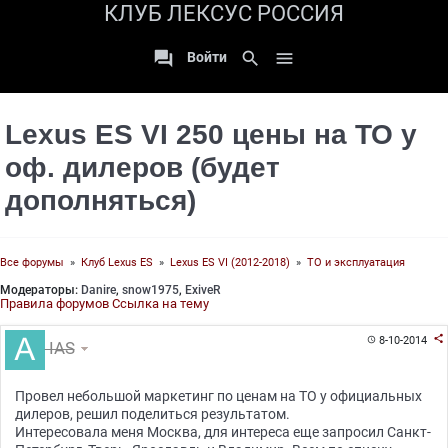
КЛУБ ЛЕКСУС РОССИЯ

search

Войти
Lexus ES VI 250 цены на ТО у
оф. дилеров (будет
дополняться)
Все форумы
»
Клуб Lexus ES
»
Lexus ES VI (2012-2018)
»
ТО и эксплуатация
Модераторы:
Danire
,
snow1975
,
ExiveR
Правила форумов
Ссылка на тему

8-10-2014

IAS
Провел небольшой маркетинг по ценам на ТО у официальных
дилеров, решил поделиться результатом.
Интересовала меня Москва, для интереса еще запросил Санкт-