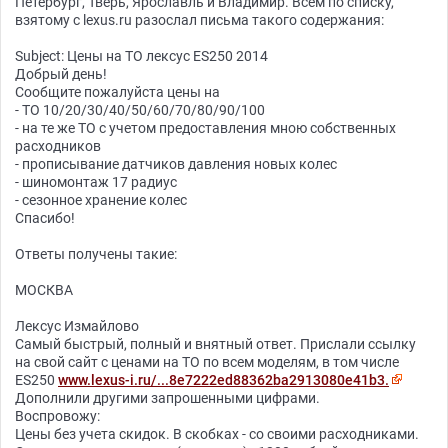
Петербург, Тверь, Ярославль и Владимир. Всем по списку,
взятому с lexus.ru разослал письма такого содержания:
Subject: Цены на ТО лексус ES250 2014
Добрый день!
Сообщите пожалуйста цены на
- ТО 10/20/30/40/50/60/70/80/90/100
- на те же ТО с учетом предоставления мною собственных
расходников
- прописывание датчиков давления новых колес
- шиномонтаж 17 радиус
- сезонное хранение колес
Спасибо!
Ответы получены такие:
МОСКВА
Лексус Измайлово
Самый быстрый, полный и внятный ответ. Прислали ссылку
на свой сайт с ценами на ТО по всем моделям, в том числе
ES250
www.lexus-i.ru/...8e7222ed88362ba2913080e41b3.
Дополнили другими запрошенными цифрами.
Воспровожу:
Цены без учета скидок. В скобках - со своими расходниками.