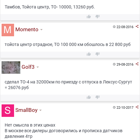
Тамбов, Тойота центр, ТО- 10000, 13260 руб.



22-08-2016

Momento
тойота центр отрадное, ТО 100 000 км обошлось в 22 800 руб



29-08-2016

Golf3
сделал ТО-4 на 32000км по приезду с отпуска в Лексус-Сургут
= 26076 руб



22-10-2017

SmallBoy
Нет смысла в этих ценах
В москве все дилеры договорились и прописка датчиков
давления 4тр