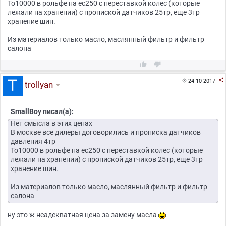
То10000 в рольфе на ес250 с переставкой колес (которые
лежали на хранении) с пропиской датчиков 25тр, еще 3тр
хранение шин.
Из материалов только масло, маслянный фильтр и фильтр
салона



24-10-2017

trollyan
SmallBoy писал(а):
Нет смысла в этих ценах
В москве все дилеры договорились и прописка датчиков
давления 4тр
То10000 в рольфе на ес250 с переставкой колес (которые
лежали на хранении) с пропиской датчиков 25тр, еще 3тр
хранение шин.
Из материалов только масло, маслянный фильтр и фильтр
салона
ну это ж неадекватная цена за замену масла