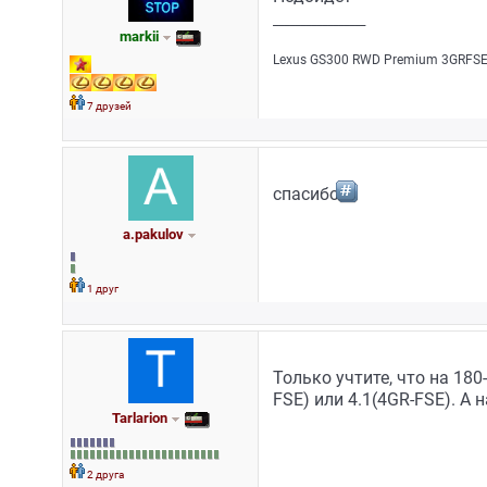
_________________
markii
Lехus GS300 RWD Рrеmium 3GRFSЕ/
7 друзей
спасибо
a.pakulov
1 друг
Только учтите, что на 180
FSE) или 4.1(4GR-FSE). А н
Tarlarion
2 друга