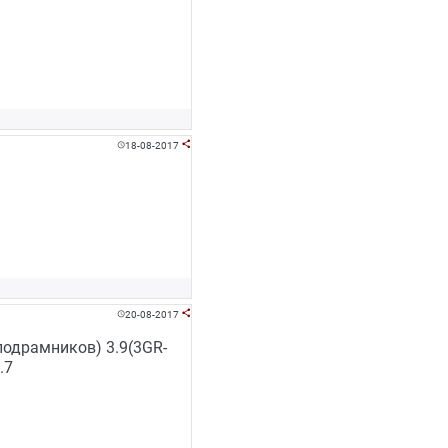
18-08-2017


20-08-2017


 подрамников) 3.9(3GR-
.7