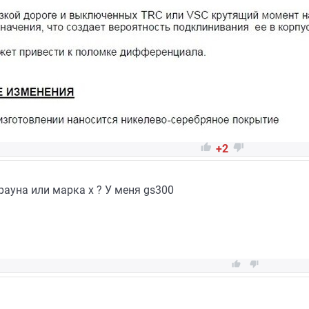


+2
рауна или марка х ? У меня gs300

