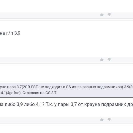


на г/п 3,9


ауне пара 3.7(2GR-FSE, не подходит к GS из-за разных подрамников) 3.9(3
4.1(4gr-fse). Стоковая на GS 3.7
а либо 3,9 либо 4,1? Т.к. у пары 3,7 от крауна подрамник др

