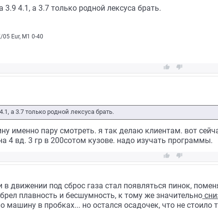
 3.9 4.1, а 3.7 только родной лексуса брать.
05 Eur, М1 0-40


.1, а 3.7 только родной лексуса брать.
ину именно пару смотреть. я так делаю клиентам. вот сейча
на 4 вд. 3 гр в 200сотом кузове. надо изучать программы.


 и в движении под сброс газа стал появляться пинок, помен
брел плавность и бесшумность, к тому же значительно
сни
 машину в пробках... но остался осадочек, что не стоило т