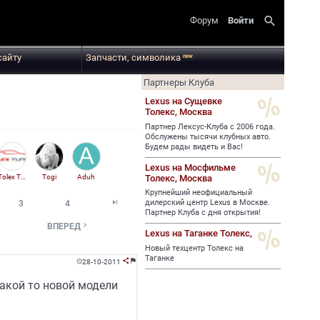
search
Форум
Войти
сайту
Запчасти, символика
new
Партнеры Клуба
Lexus на Сущевке
Толекс,
Москва
Партнер Лексус-Клуба с 2006 года.
Обслужены тысячи клубных авто.
Будем рады видеть и Вас!
Lexus на Мосфильме
Толекс,
Москва
Tolex Tuning
Togi
Aduh
Крупнейший неофициальный

дилерский центр Lexus в Москве.
3
4
Партнер Клуба с дня открытия!

ВПЕРЕД
Lexus на Таганке Толекс,
Новый техцентр Толекс на
Таганке
28-10-2011



какой то новой модели