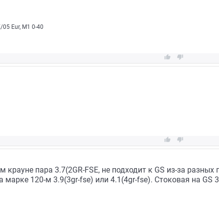
05 Eur, М1 0-40




-м крауне пара 3.7(2GR-FSE, не подходит к GS из-за разных
а марке 120-м 3.9(3gr-fse) или 4.1(4gr-fse). Стоковая на GS 3