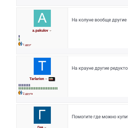
На колуне вообще другие 
a.pakulov
1 друг
На крауне другие редуктор
Tarlarion
2 друга
Помогите где можно купит
Гев