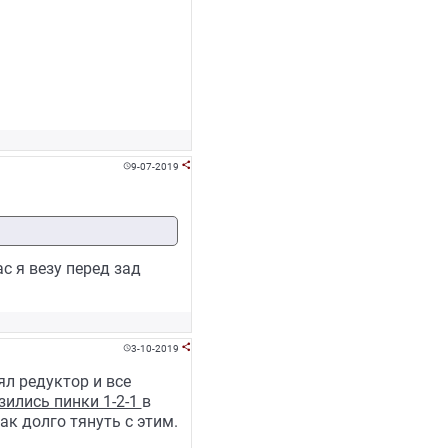
9-07-2019


с я везу перед зад
3-10-2019


ял редуктор и все
зились пинки 1-2-1
в
ак долго тянуть с этим.