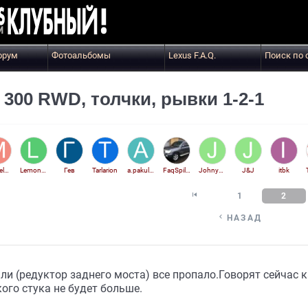
орум
Фотоальбомы
Lexus F.A.Q.
Поиск по 
300 RWD, толчки, рывки 1-2-1
marsel53
Lemon111
Гев
Tarlarion
a.pakulov
FaqSpilberk
Johny_jn
J&J
itbk

1
2

НАЗАД
ли (редуктор заднего моста) все пропало.Говорят сейчас 
ого стука не будет больше.