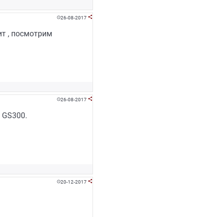
26-08-2017


ит , посмотрим
26-08-2017


а GS300.
20-12-2017

