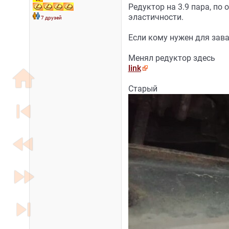
Редуктор на 3.9 пара, по 
эластичности.
7 друзей
Если кому нужен для зава
Менял редуктор здесь
link
home
Старый
skip_previous
fast_rewind
fast_forward
skip_next