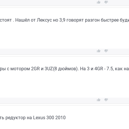


стоят . Нашёл от Лексус но 3,9 говорят разгон быстрее буд


ы с мотором 2GR и 3UZ(8 дюймов). На 3 и 4GR - 7.5, как н


ь редуктор на Lexus 300 2010