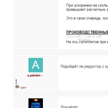
Подойдёт ли редуктор с к
a.pakulov
1 друг
Подойдёт