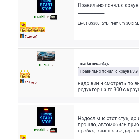
Правильно понял, с крауна
_________________
markii
Lехus GS300 RWD Рrеmium 3GRFSЕ/
7 друзей
markii писал(а):
СЕРЖ.
Правильно понял, с крауна 3.9 4
101 друг
надо вин и смотреть по в
редуктор на гс 300 с крау
Надоел мне этот стук, да
прошло, автомобиль прио
markii
пробке, раньше аж дергало