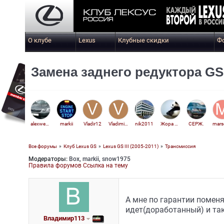
О клубе
Lexus
Клубные скидки
Ф
Замена заднего редуктора GS 
alexweb2
markii
Vladir12
Vladimir42
nik2011
Жора Выпечкин
СЕРЖ.
Все форумы
»
Клуб Lexus GS
»
Lexus GS III (2005-2011)
»
Трансмиссия
Модераторы:
Box
,
markii
,
snow1975
Владимир113
Правила форумов
Ссылка на тему
А мне по гарантии поменя
идет(доработанный) и так
Владимир113