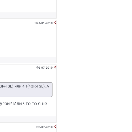
24-01-2018


6-07-2019


GR-FSE) или 4.1(4GR-FSE). А
угой? Или что то я не
8-07-2019

