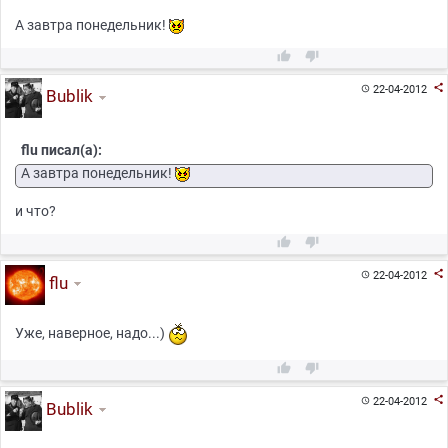
А завтра понедельник!



22-04-2012

Bublik
flu писал(а):
А завтра понедельник!
и что?



22-04-2012

flu
Уже, наверное, надо...)



22-04-2012

Bublik