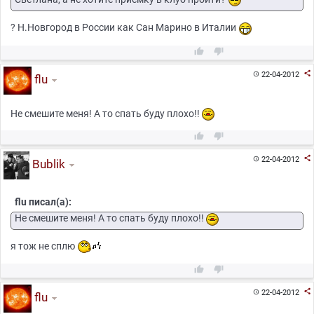
? Н.Новгород в России как Сан Марино в Италии



22-04-2012

flu
Не смешите меня! А то спать буду плохо!!



22-04-2012

Bublik
flu писал(а):
Не смешите меня! А то спать буду плохо!!
я тож не сплю



22-04-2012

flu