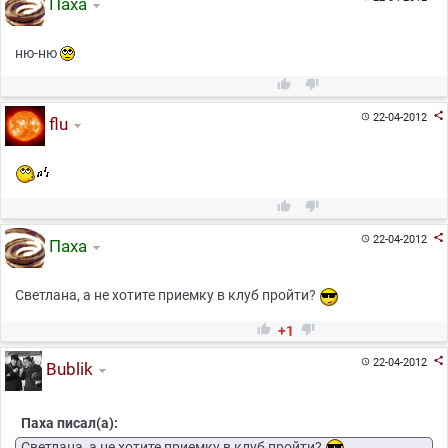
Паха
ню-ню



22-04-2012

flu



22-04-2012

Паха
Светлана, а не хотите приемку в клуб пройти?


+1

22-04-2012

Bublik
Паха писал(а):
Светлана, а не хотите приемку в клуб пройти?