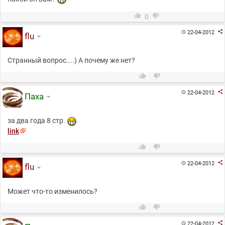


0

22-04-2012

flu
Странный вопрос....) А почему же нет?



22-04-2012

Паха
за два года 8 стр.
link



22-04-2012

flu
Может что-то изменилось?



22-04-2012
