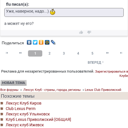
flu писал(а):
Уже, наверное, надо...)
а может ну его?


Поделиться




1
2
3
4
5

ВПЕРЕД
Реклама для незарегистрированных пользователей.
Зарегистрироваться в
Клубе
НОВАЯ ТЕМА
Все форумы
»
Лексус Клуб - страны, города, регионы
»
Lexus Club Приволжский
Похожие темы
Лексус Клуб Киров
Club Lexus Perm
Лексус клуб Ульяновск
Клуб Lexus Приволжский [ОБЩАЯ]
Лексус клуб Ижевск