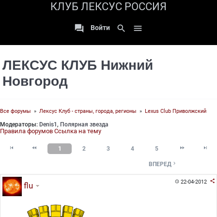
КЛУБ ЛЕКСУС РОССИЯ

search

Войти
ЛЕКСУС КЛУБ Нижний
Новгород
Все форумы
»
Лексус Клуб - страны, города, регионы
»
Lexus Club Приволжский
Модераторы:
Denis1
,
Полярная звезда
Правила форумов
Ссылка на тему




1
2
3
4
5

ВПЕРЕД

22-04-2012

flu