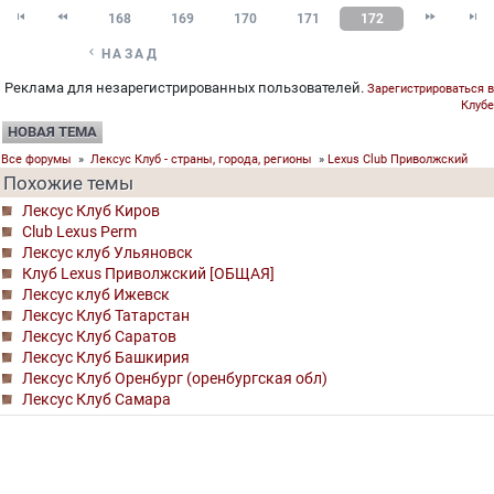




168
169
170
171
172

НАЗАД
Реклама для незарегистрированных пользователей.
Зарегистрироваться в
Клубе
НОВАЯ ТЕМА
Все форумы
»
Лексус Клуб - страны, города, регионы
»
Lexus Club Приволжский
Похожие темы
Лексус Клуб Киров
Club Lexus Perm
Лексус клуб Ульяновск
Клуб Lexus Приволжский [ОБЩАЯ]
Лексус клуб Ижевск
Лексус Клуб Татарстан
Лексус Клуб Саратов
Лексус Клуб Башкирия
Лексус Клуб Оренбург (оренбургская обл)
Лексус Клуб Самара