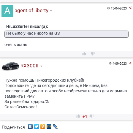

13-04-2023

agent of liberty
HiLuxSurfer писал(а):
Не было у нас никого на GS
очень жаль



4-09-2023

RX300II
Нужна помощь Нижегородских клубней!
Подскажите где на сегодняшний день, в Нижнем, без
последствий для авто и особо необременительно для кармана
заменить ГРМ?
За ранее благодарю.🤝
Сам с Семенова!


+1
Поделиться