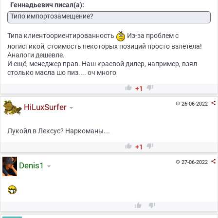
Геннадьевич писал(а):
Типо импортозамещение?
Типа клиентоориентированность
Из-за проблем с
логистикой, стоимость некоторых позиций просто взлетела!
Аналоги дешевле.
И ещё, менеджер прав. Наш краевой дилер, например, взял
столько масла шо пиз.... оч много


+1

26-06-2022

HiLuxSurfer
Лукойл в Лексус? Наркоманы….


+1

27-06-2022

Denis1

