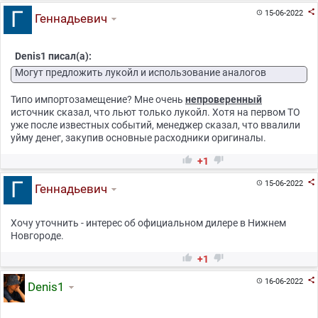

15-06-2022

Геннадьевич
Denis1 писал(а):
Могут предложить лукойл и использование аналогов
Типо импортозамещение? Мне очень
непроверенный
источник сказал, что льют только лукойл. Хотя на первом ТО
уже после известных событий, менеджер сказал, что ввалили
уйму денег, закупив основные расходники оригиналы.


+1

15-06-2022

Геннадьевич
Хочу уточнить - интерес об официальном дилере в Нижнем
Новгороде.


+1

16-06-2022

Denis1