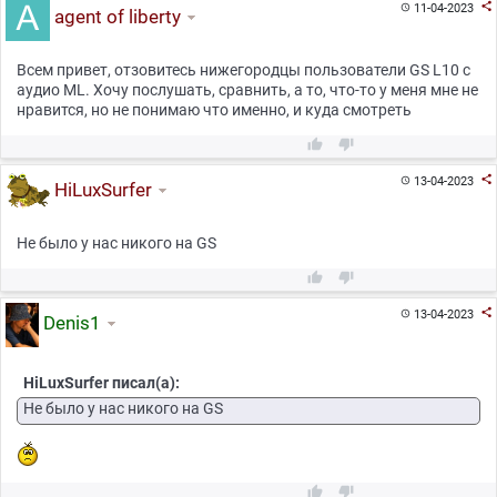

11-04-2023

agent of liberty
Всем привет, отзовитесь нижегородцы пользователи GS L10 с
аудио ML. Хочу послушать, сравнить, а то, что-то у меня мне не
нравится, но не понимаю что именно, и куда смотреть



13-04-2023

HiLuxSurfer
Не было у нас никого на GS



13-04-2023

Denis1
HiLuxSurfer писал(а):
Не было у нас никого на GS

