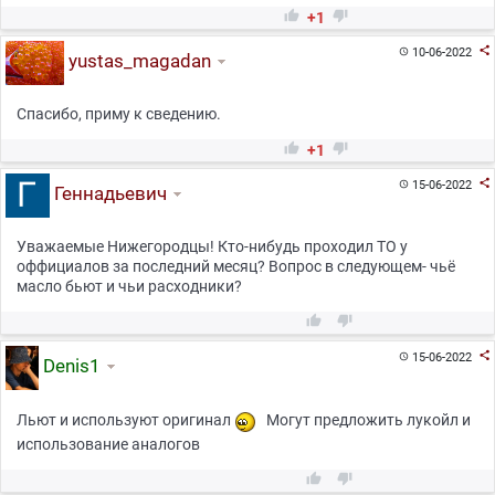


+1

10-06-2022

yustas_magadan
Спасибо, приму к сведению.


+1

15-06-2022

Геннадьевич
Уважаемые Нижегородцы! Кто-нибудь проходил ТО у
оффициалов за последний месяц? Вопрос в следующем- чьё
масло бьют и чьи расходники?



15-06-2022

Denis1
Льют и используют оригинал
Могут предложить лукойл и
использование аналогов

