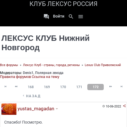
КЛУБ ЛЕКСУС РОССИЯ

search

Войти
ЛЕКСУС КЛУБ Нижний
Новгород
Все форумы
»
Лексус Клуб - страны, города, регионы
»
Lexus Club Приволжский
Модераторы:
Denis1
,
Полярная звезда
Правила форумов
Ссылка на тему




168
169
170
171
172

НАЗАД

10-06-2022

yustas_magadan
Спасибо! Посмотрю.