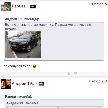

9-01-2012

Papuas
Андрей 19.. писал(а):
Вот, не очень чистая машинка. Правда металлик, а не
акрилл...
понтанулся типа?



9-01-2012

Андрей 19..
Papuas писал(а):
Андрей 19.. писал(а):