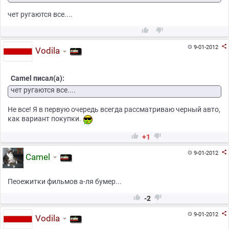
чет ругаются все....



9-01-2012

Vodila
Camel писал(а):
чет ругаются все....
Не все! Я в первую очередь всегда рассматриваю черный авто,
как вариант покупки.


+1

9-01-2012

Camel
Пеоежитки фильмов а-ля бумер...


-2

9-01-2012

Vodila