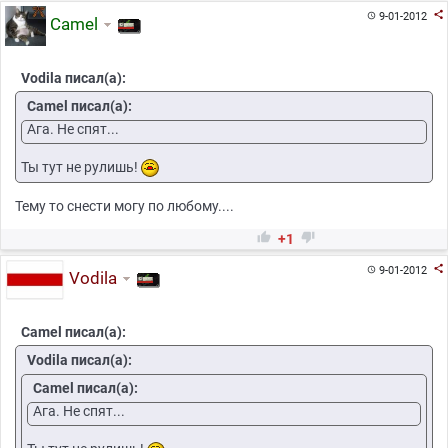

9-01-2012

Camel
Vodila писал(а):
Camel писал(а):
Ага. Не спят...
Ты тут не рулишь!
Тему то снести могу по любому....


+1

9-01-2012

Vodila
Camel писал(а):
Vodila писал(а):
Camel писал(а):
Ага. Не спят...