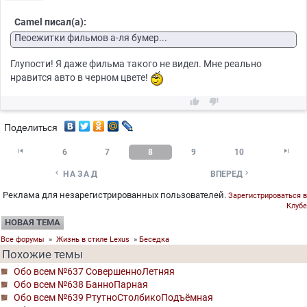
Camel писал(а):
Пеоежитки фильмов а-ля бумер...
Глупости! Я даже фильма такого не видел. Мне реально
нравится авто в черном цвете!


Поделиться


6
7
8
9
10


НАЗАД
ВПЕРЕД
Реклама для незарегистрированных пользователей.
Зарегистрироваться в
Клубе
НОВАЯ ТЕМА
Все форумы
»
Жизнь в стиле Lexus
»
Беседка
Похожие темы
Обо всем №637 СовершенноЛетняя
Обо всем №638 БанноПарная
Обо всем №639 РтутноСтолбикоПодъёмная