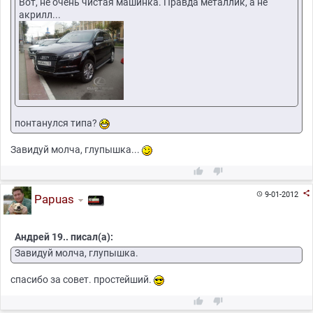
Вот, не очень чистая машинка. Правда металлик, а не
акрилл...
понтанулся типа?
Завидуй молча, глупышка...



9-01-2012

Papuas
Андрей 19.. писал(а):
Завидуй молча, глупышка.
спасибо за совет. простейший.

