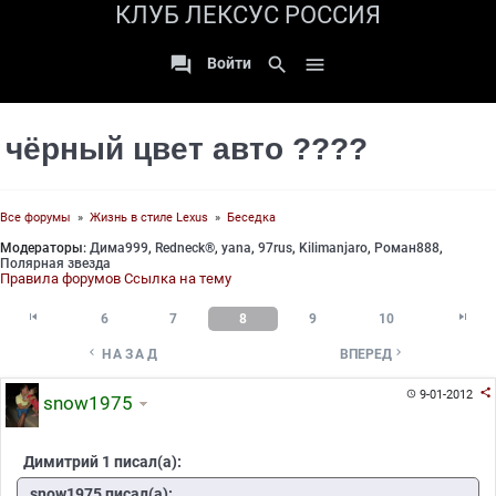
КЛУБ ЛЕКСУС РОССИЯ

search

Войти
чёрный цвет авто ????
Все форумы
»
Жизнь в стиле Lexus
»
Беседка
Модераторы:
Дима999
,
Redneck®
,
yana
,
97rus
,
Kilimanjaro
,
Роман888
,
Полярная звезда
Правила форумов
Ссылка на тему


6
7
8
9
10


НАЗАД
ВПЕРЕД

9-01-2012

snow1975
Димитрий 1 писал(а):
snow1975 писал(а):