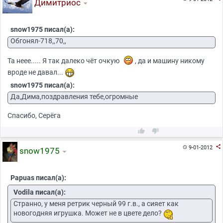
Димитриос
snow1975 писал(а):
Обгонял-718,,70,,
Та неее..... Я так далеко чёт очкую
, да и машину никому
вроде не давал...
snow1975 писал(а):
Да,Дима,поздравления тебе,огромные
Спасибо, Серёга



9-01-2012

snow1975
Papuas писал(а):
Vodila писал(а):
Странно, у меня ретрик черный 99 г.в., а сияет как
новогодняя игрушка. Может не в цвете дело?