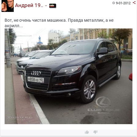

9-01-2012

Андрей 19..
Вот, не очень чистая машинка. Правда металлик, а не
акрилл...

