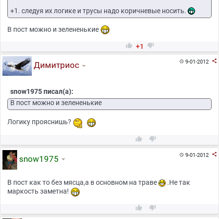
+1. следуя их логике и трусы надо коричневые носить.
В пост можно и зелененькие


+1

9-01-2012

Димитриос
snow1975 писал(а):
В пост можно и зелененькие
Логику прояснишь?



9-01-2012

snow1975
В пост как то без мясца,а в основном на траве
.Не так
маркость заметна!

