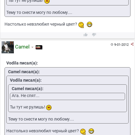
Ты тут не рулишь!
Тему то снести могу по любому....
Настолько невзлюбил черный цвет?



9-01-2012

Camel
Vodila писал(а):
Camel писал(а):
Vodila писал(а):
Camel писал(а):
Ага. Не спят...
Ты тут не рулишь!
Тему то снести могу по любому....
Настолько невзлюбил черный цвет?