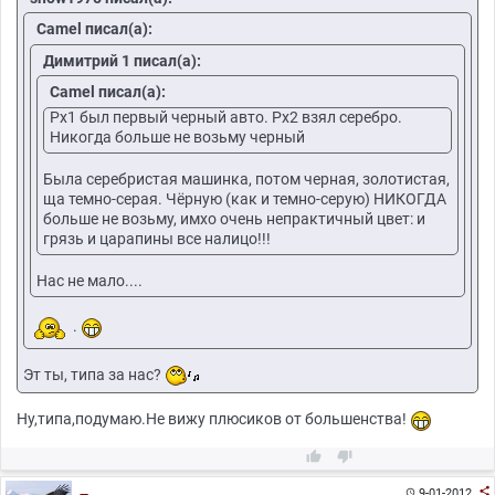
Camel писал(а):
Димитрий 1 писал(а):
Camel писал(а):
Рх1 был первый черный авто. Рх2 взял серебро.
Никогда больше не возьму черный
Была серебристая машинка, потом черная, золотистая,
ща темно-серая. Чёрную (как и темно-серую) НИКОГДА
больше не возьму, имхо очень непрактичный цвет: и
грязь и царапины все налицо!!!
Нас не мало....
.
Эт ты, типа за нас?
Ну,типа,подумаю.Не вижу плюсиков от большенства!



9-01-2012
