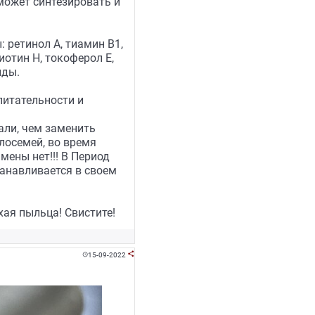
может синтезировать и
 ретинол А, тиамин В1,
иотин Н, токоферол Е,
иды.
 питательности и
али, чем заменить
лосемей, во время
мены нет!!! В Период
танавливается в своем
ая пыльца! Свистите!
15-09-2022

