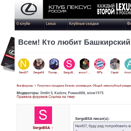
О клубе
Lexus
Клубные скидки
Ф
Всем! Кто любит Башкирский 
Next07
Serge69
Полярная звезда
SergoBSA
snow1975
ЯРЪ
Серёг
Все форумы
»
Покупка и продажа, бизнес, коммерция. Общий, межклубный разде
Модераторы:
Dmitri S
,
Kadzov
,
Роман888
,
snow1975
Правила форумов
Ссылка на тему
SergoBSA писал(а):
Next07, буду рад попробовать
SergoBSA