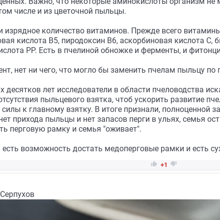
ценных. Важно, что некоторые аминокислоты организм не 
 том числе и из цветочной пыльцы.
и изрядное количество витаминов. Прежде всего витамины:
вая кислота В5, пиродоксин В6, аскорбиновая кислота С, б
ислота РР. Есть в пчелиной обножке и ферменты, и фитонц
ент, нет ни чего, что могло бы заменить пчелам пыльцу по
 десятков лет исследователи в области пчеловодства иск
тсутствия пыльцевого взятка, чтоб ускорить развитие пче
илы к главному взятку. В итоге признали, полноценной за
 нет прихода пыльцы и нет запасов перги в ульях, семья ос
ть перговую рамку и семья "оживает".
 есть возможность достать медоперговые рамки и есть сух


+1
 Серпухов