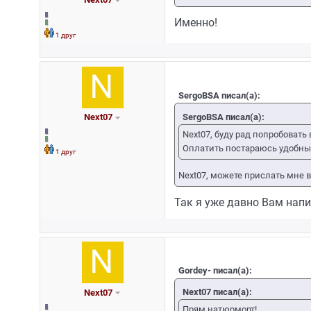
Именно!
1 друг
SergoBSA писал(а):
SergoBSA писал(а):
Next07
Next07, буду рад попробоват
Оплатить постараюсь удобны
1 друг
Next07, можете прислать мне 
Так я уже давно Вам напис
Gordey- писал(а):
Next07 писал(а):
Next07
Прям натюрморт!