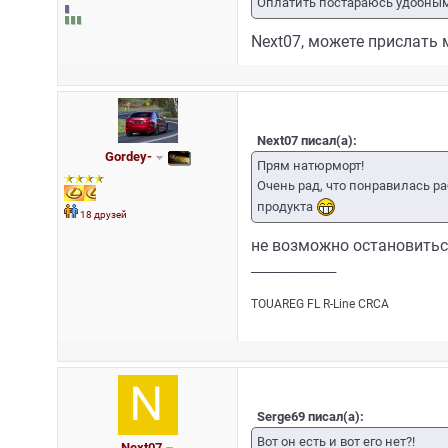
Оплатить постараюсь удобным
Next07, можете прислать 
Next07 писал(а):
Gordey-
Прям натюрморт!
Очень рад, что понравилась ра
продукта
18 друзей
не возможно остановитьс
_________________
TOUAREG FL R-Line CRCA
Serge69 писал(а):
Вот он есть и вот его нет?!
Next07