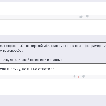


ь ваш фирменный Башкирский мёд, если сможете выслать (например 1-2л
м вам способом.
в личку детали такой пересылки и оплаты?
ал в личку, но вы не ответили.


+1