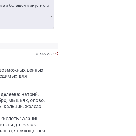
 самый большой минус этого
15-09-2022


евозможных ценных
ходимых для
делеева: натрий,
ебро, мышьяк, олово,
, кальций, железо.
кислоты: аланин,
ота и др. Белок
олока, являющегося