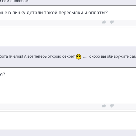
 вам способом.
мне в личку детали такой пересылки и оплаты?


бота пчелок! А вот теперь открою секрет
...... скоро вы обнаружите 
я?

