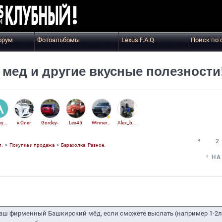
орум
Фотоальбомы
Lexus F.A.Q.
Поиск по 
мед и другие вкусные полезности
Anonymous
к Олег
Gordey-
Lex45
Winner99
Alex_boy

2
л.
»
Покупка и продажа
»
Барахолка. Разное.

НА
 ваш фирменный Башкирский мёд, если сможете выслать (например 1-2л)