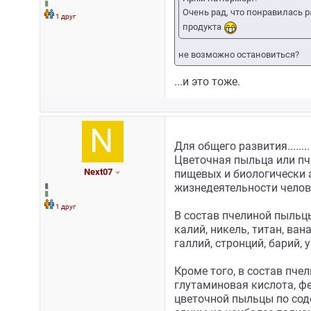
Очень рад, что понравилась р
1 друг
продукта
не возможно остановиться?
...и это тоже.
Для общего развития........
Цветочная пыльца или пч
Next07
пищевых и биологически 
жизнедеятельности челов
1 друг
В состав пчелиной пыльц
калий, никель, титан, ван
галлий, стронций, барий, 
Кроме того, в состав пч
глутаминовая кислота, фе
цветочной пыльцы по со