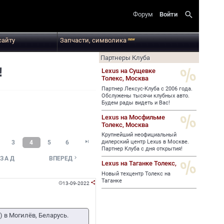
search
Форум
Войти
сайту
Запчасти, символика
new
Партнеры Клуба
!
Lexus на Сущевке
Толекс,
Москва
Партнер Лексус-Клуба с 2006 года.
Обслужены тысячи клубных авто.
Будем рады видеть и Вас!
Lexus на Мосфильме
Толекс,
Москва
Крупнейший неофициальный

дилерский центр Lexus в Москве.
3
4
5
6
Партнер Клуба с дня открытия!

ЗАД
ВПЕРЕД
Lexus на Таганке Толекс,
Новый техцентр Толекс на
Таганке
13-09-2022


 в Могилёв, Беларусь.