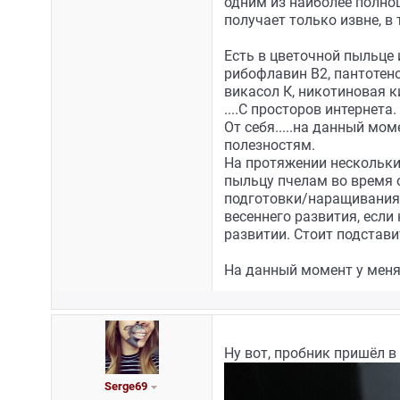
одним из наиболее полно
получает только извне, в
Есть в цветочной пыльце 
рибофлавин В2, пантотено
викасол К, никотиновая к
....С просторов интернета.
От себя.....на данный мом
полезностям.
На протяжении нескольких
пыльцу пчелам во время о
подготовки/наращивания с
весеннего развития, если
развитии. Стоит подстави
На данный момент у меня
Ну вот, пробник пришёл в
Serge69