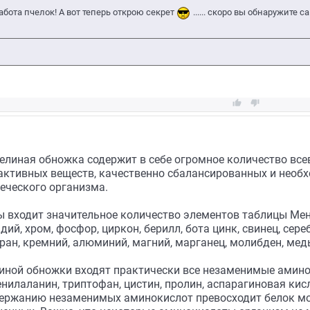
абота пчелок! А вот теперь открою секрет
...... скоро вы обнаружите


елиная обножка содержит в себе огромное количество вс
активных веществ, качественно сбалансированных и необ
еческого организма.
ы входит значительное количество элементов таблицы Мен
адий, хром, фосфор, циркон, берилл, бота цинк, свинец, сер
уран, кремний, алюминий, магний, марганец, молибден, медь
елиной обножки входят практически все незаменимые амино
нилаланин, триптофан, цистин, пролин, аспарагиновая кисл
держанию незаменимых аминокислот превосходит белок м