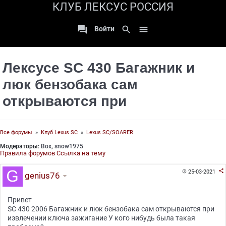
КЛУБ ЛЕКСУС РОССИЯ

search

Войти
Лексусе SC 430 Багажник и
люк бензобака сам
открываются при
Все форумы
»
Клуб Lexus SC
»
Lexus SC/SOARER
Модераторы:
Box
,
snow1975
Правила форумов
Ссылка на тему

25-03-2021

genius76
Привет
SC 430 2006 Багажник и люк бензобака сам открываются при
извлечении ключа зажигание У кого нибудь была такая