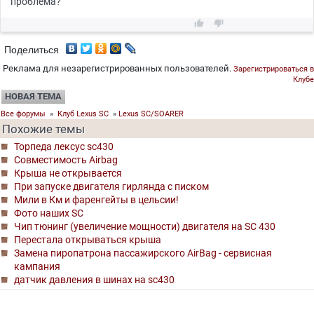
проблема?


Поделиться
Реклама для незарегистрированных пользователей.
Зарегистрироваться в
Клубе
НОВАЯ ТЕМА
Все форумы
»
Клуб Lexus SC
»
Lexus SC/SOARER
Похожие темы
Торпеда лексус sc430
Совместимость Airbag
Крыша не открывается
При запуске двигателя гирлянда с писком
Мили в Км и фаренгейты в цельсии!
Фото наших SC
Чип тюнинг (увеличение мощности) двигателя на SC 430
Перестала открываться крыша
Замена пиропатрона пассажирского AirBag - сервиcная
кампания
датчик давления в шинах на sc430