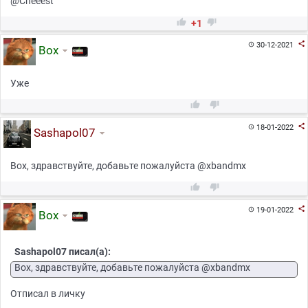
@Cheeest


+1

30-12-2021

Box
Уже



18-01-2022

Sashapol07
Box, здравствуйте, добавьте пожалуйста @xbandmx



19-01-2022

Box
Sashapol07 писал(а):
Box, здравствуйте, добавьте пожалуйста @xbandmx
Отписал в личку