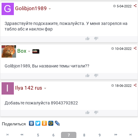

5-04-2022

Golibjon1989
Здравствуйте подскажите, пожалуйста. У меня загорелся на
табло абс и наклон фар



10-04-2022

Box
Golibjon1989, Вы название темы читали??



18-06-2022

Ilya 142 rus
Добавьте пожалуйста 89043792822


Поделиться




5
6
7
8
9