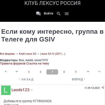
КЛУБ ЛЕКСУС РОССИЯ

search

Войти
Если кому интересно, группа в
Телеге для GSIV
Все форумы
»
Клуб Lexus GS
»
Lexus GS IV (2011-...)
Модераторы:
Box
,
markii
,
snow1975
Правила форумов
Ссылка на тему




5
6
7
8
9


НАЗАД
ВПЕРЕД

29-12-2021

Leods123
Добавьте в группу 9778665426