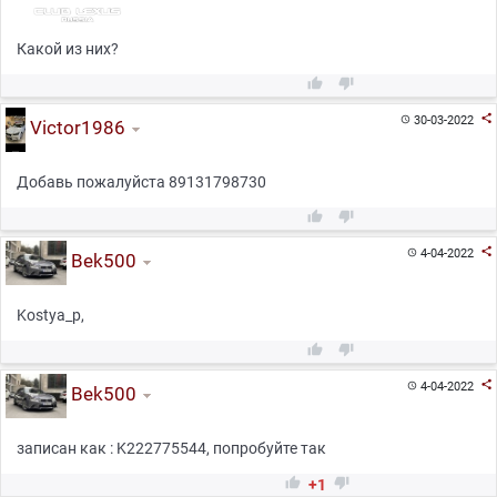
Какой из них?



30-03-2022

Victor1986
Добавь пожалуйста 89131798730



4-04-2022

Bek500
Kostya_p,



4-04-2022

Bek500
записан как : K222775544, попробуйте так


+1