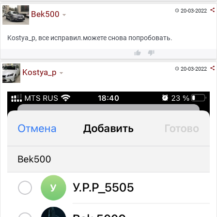

20-03-2022

Bek500
Kostya_p, все исправил.можете снова попробовать.



20-03-2022

Kostya_p