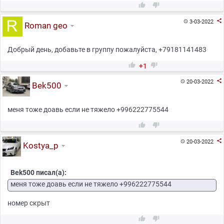



3-03-2022

Roman geo
Добрый день, добавьте в группу пожалуйста, +79181141483


+1

20-03-2022

Bek500
меня тоже доавь если не тяжело +996222775544



20-03-2022

Kostya_p
Bek500 писал(а):
меня тоже доавь если не тяжело +996222775544
номер скрыт

