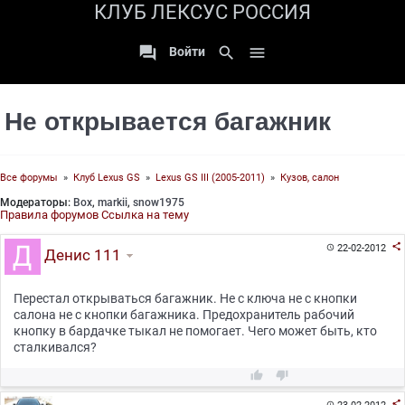
КЛУБ ЛЕКСУС РОССИЯ

search

Войти
Не открывается багажник
Все форумы
»
Клуб Lexus GS
»
Lexus GS III (2005-2011)
»
Кузов, салон
Модераторы:
Box
,
markii
,
snow1975
Правила форумов
Ссылка на тему

22-02-2012

Денис 111
Перестал открываться багажник. Не с ключа не с кнопки
салона не с кнопки багажника. Предохранитель рабочий
кнопку в бардачке тыкал не помогает. Чего может быть, кто
сталкивался?



