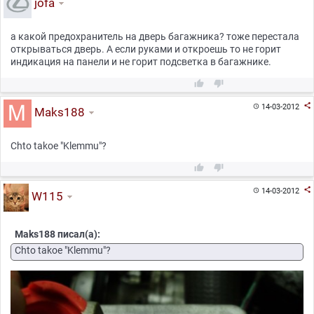
jofa
а какой предохранитель на дверь багажника? тоже перестала
открываться дверь. А если руками и откроешь то не горит
индикация на панели и не горит подсветка в багажнике.



14-03-2012

Maks188
Chto takoe "Klemmu"?



14-03-2012

W115
Maks188 писал(а):
Chto takoe "Klemmu"?