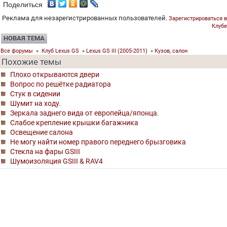
Поделиться
Реклама для незарегистрированных пользователей.
Зарегистрироваться в
Клубе
НОВАЯ ТЕМА
Все форумы
»
Клуб Lexus GS
»
Lexus GS III (2005-2011)
»
Кузов, салон
Похожие темы
Плохо открываются двери
Вопрос по решётке радиатора
Стук в сидении
Шумит на ходу.
Зеркала заднего вида от европейца/японца.
Слабое крепление крышки багажника
Освещение салона
Не могу найти номер правого переднего брызговика
Стекла на фары GSIII
Шумоизоляция GSIII & RAV4
©
Клуб Лексус Россия
2004- 2026
0.1483, 13