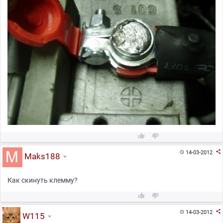



14-03-2012

Maks188
Как скинуть клемму?



14-03-2012

W115