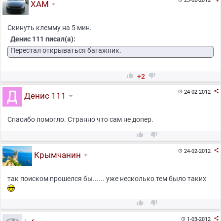
23-02-2012
ХАМ
Скинуть клемму на 5 мин.
Денис 111 писал(а):
Перестал открываться багажник.


+2

24-02-2012

Денис 111
Спасибо помогло. Странно что сам не допер.



24-02-2012

Крымчанин
так поиском прошелся бы...... уже несколько тем было таких



1-03-2012
