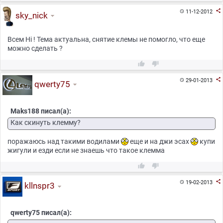

11-12-2012

sky_nick
Всем Hi ! Тема актуальна, снятие клемы не помогло, что еще
можно сделать ?



29-01-2013

qwerty75
Maks188 писал(а):
Как скинуть клемму?
поражаюсь над такими водилами
еще и на джи эсах
купи
жигули и езди если не знаешь что такое клемма



19-02-2013

kllnspr3
qwerty75 писал(а):