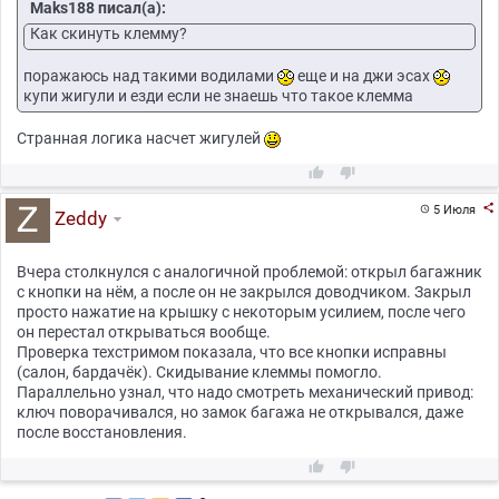
Maks188 писал(а):
Как скинуть клемму?
поражаюсь над такими водилами
еще и на джи эсах
купи жигули и езди если не знаешь что такое клемма
Странная логика насчет жигулей



5 Июля

Zeddy
Вчера столкнулся с аналогичной проблемой: открыл багажник
с кнопки на нём, а после он не закрылся доводчиком. Закрыл
просто нажатие на крышку с некоторым усилием, после чего
он перестал открываться вообще.
Проверка техстримом показала, что все кнопки исправны
(салон, бардачёк). Скидывание клеммы помогло.
Параллельно узнал, что надо смотреть механический привод:
ключ поворачивался, но замок багажа не открывался, даже
после восстановления.

