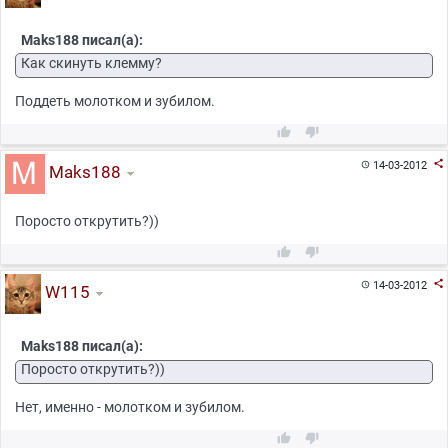
Maks188 писал(а):
Как скинуть клемму?
Поддеть молотком и зубилом.



14-03-2012

Maks188
Поросто открутить?))



14-03-2012

W115
Maks188 писал(а):
Поросто открутить?))
Нет, именно - молотком и зубилом.

