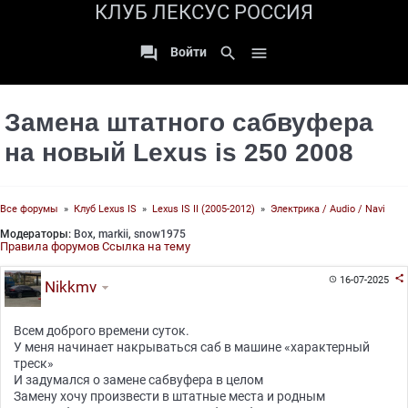
КЛУБ ЛЕКСУС РОССИЯ

search

Войти
Замена штатного сабвуфера
на новый Lexus is 250 2008
Все форумы
»
Клуб Lexus IS
»
Lexus IS II (2005-2012)
»
Электрика / Audio / Navi
Модераторы:
Box
,
markii
,
snow1975
Правила форумов
Ссылка на тему

16-07-2025

Nikkmv
Всем доброго времени суток.
У меня начинает накрываться саб в машине «характерный
треск»
И задумался о замене сабвуфера в целом
Замену хочу произвести в штатные места и родным