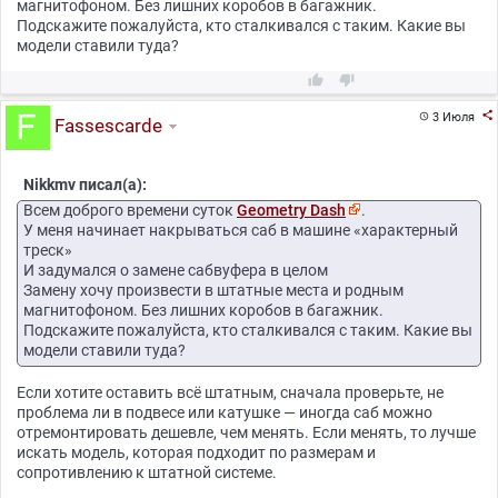
магнитофоном. Без лишних коробов в багажник.
Подскажите пожалуйста, кто сталкивался с таким. Какие вы
модели ставили туда?



3 Июля

Fassescarde
Nikkmv писал(а):
Всем доброго времени суток
Geometry Dash
.
У меня начинает накрываться саб в машине «характерный
треск»
И задумался о замене сабвуфера в целом
Замену хочу произвести в штатные места и родным
магнитофоном. Без лишних коробов в багажник.
Подскажите пожалуйста, кто сталкивался с таким. Какие вы
модели ставили туда?
Если хотите оставить всё штатным, сначала проверьте, не
проблема ли в подвесе или катушке — иногда саб можно
отремонтировать дешевле, чем менять. Если менять, то лучше
искать модель, которая подходит по размерам и
сопротивлению к штатной системе.