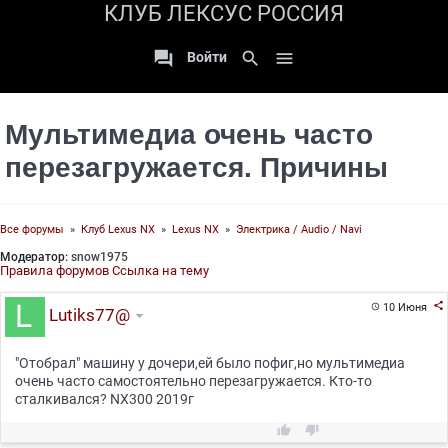
КЛУБ ЛЕКСУС РОССИЯ

search

Войти
Мультимедиа очень часто
перезагружается. Причины
Все форумы
»
Клуб Lexus NX
»
Lexus NX
»
Электрика / Audio / Navi
Модератор:
snow1975
Правила форумов
Ссылка на тему

10 Июня

Lutiks77@
"Отобрал" машину у дочери,ей было пофиг,но мультимедиа
очень часто самостоятельно перезагружается. Кто-то
сталкивался? NX300 2019г

