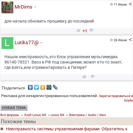

11 Июня

MrDims
для начала обновить прошивку до последней


+1

26 Июня

Lutiks77@
Нашли неисправность,это блок управления мультимедиа
86140-78321. Ввоз в РФ под санкциями, может кто-то знает,
где взять,или отремонтировать в Питере?


Поделиться
Реклама для незарегистрированных пользователей.
Зарегистрироваться в
Клубе
НОВАЯ ТЕМА
Все форумы
»
Клуб Lexus NX
»
Lexus NX
»
Электрика / Audio / Navi
Похожие темы
Неисправность системы управлениями фарами. Обратитесь к