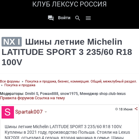
КЛУБ ЛЕКСУС РОССИЯ

search

Войти
NX I
Шины летние Michelin
LATITUDE SPORT 3 235/60 R18
100V
Все форумы
»
Покупка и продажа, бизнес, коммерция. Общий, межклубный раздел.
»
Покупка и продажа
Модераторы:
Dmitri S
,
Роман888
,
snow1975
,
Менеджер shop.club-lexus
Правила форумов
Ссылка на тему

18 Июня

Spartak007
Шины летние Michelin LATITUDE SPORT 3 235/60 R18 100V.
Куплены в 2021 году, производство Польша. Стояли на Lexus
NX200t, отъездил 4 сезона, вторая машина в семье. Шины