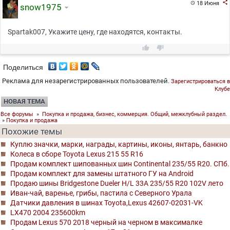

18 Июня

snow1975
Spartak007, Укажите цену, где находятся, контакты.


Поделиться
Реклама для незарегистрированных пользователей.
Зарегистрироваться в
Клубе
НОВАЯ ТЕМА
Все форумы
»
Покупка и продажа, бизнес, коммерция. Общий, межклубный раздел.
»
Покупка и продажа
Похожие темы
Куплю значки, марки, награды, картины, иконы, янтарь, банкно
Колеса в сборе Toyota Lexus 215 55 R16
Продам комплект шипованных шин Continental 235/55 R20. СПб.
Продам комплект для замены штатного ГУ на Android
Продаю шины Bridgestone Dueler H/L 33A 235/55 R20 102V лето
Иван-чай, варенье, грибы, пастила с Северного Урала
Датчики давления в шинах Toyota,Lexus 42607-02031-VK
LX470 2004 235600km
Продам Lexus 570 2018 черный на черном в максималке