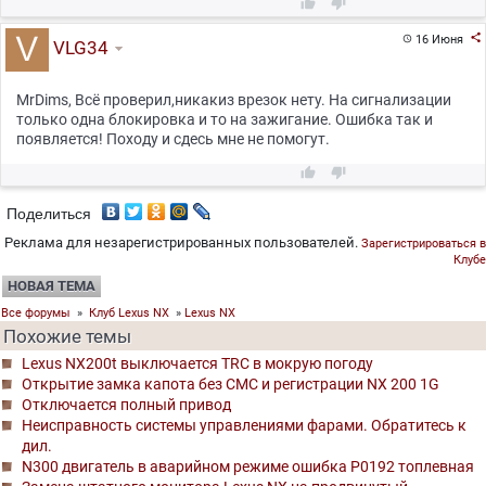



16 Июня

VLG34
MrDims, Всё проверил,никакиз врезок нету. На сигнализации
только одна блокировка и то на зажигание. Ошибка так и
появляется! Походу и сдесь мне не помогут.


Поделиться
Реклама для незарегистрированных пользователей.
Зарегистрироваться в
Клубе
НОВАЯ ТЕМА
Все форумы
»
Клуб Lexus NX
»
Lexus NX
Похожие темы
Lexus NX200t выключается TRC в мокрую погоду
Открытие замка капота без СМС и регистрации NX 200 1G
Отключается полный привод
Неисправность системы управлениями фарами. Обратитесь к
дил.
N300 двигатель в аварийном режиме ошибка P0192 топлевная