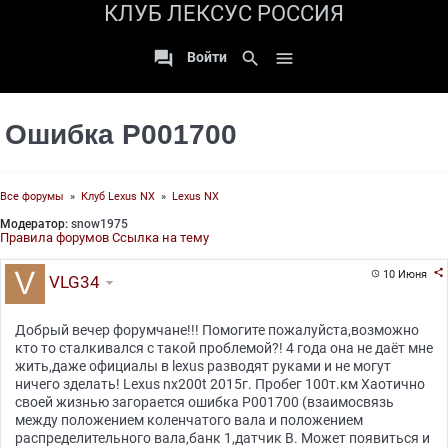
КЛУБ ЛЕКСУС РОССИЯ

search

Войти
Ошибка Р001700
Все форумы
»
Клуб Lexus NX
»
Lexus NX
Модератор:
snow1975
Правила форумов
Ссылка на тему

10 Июня

VLG34
Добрый вечер форумчане!!! Помогите пожалуйста,возможно
кто то сталкивался с такой проблемой?! 4 года она не даёт мне
жить,даже официалы в lexus разводят руками и не могут
ничего зделать! Lexus nx200t 2015г. Пробег 100т.км Хаотично
своей жизнью загорается ошибка Р001700 (взаимосвязь
между положением коленчатого вала и положением
распределительного вала,банк 1,датчик В. Может появиться и