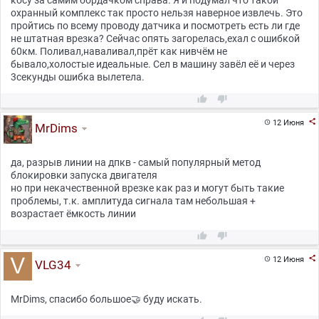
косу за самим бордачком справа. Я и подумал что такой
охранный комплекс так просто нельзя наверное извлечь. Это
пройтись по всему проводу датчика и посмотреть есть ли где
не штатная врезка? Сейчас опять загорелась,ехал с ошибкой
60км. Поливал,наваливал,прёт как нивчём не
бывало,холостые идеальные. Сел в машину завёл её и через
3секунды ошибка вылетела.



12 Июня

MrDims
да, разрыв линии на дпкв - самый популярный метод
блокировки запуска двигателя
но при некачественной врезке как раз и могут быть такие
проблемы, т.к. амплитуда сигнала там небольшая +
возрастает ёмкость линии



12 Июня

VLG34
MrDims, спасибо большое🤝 буду искать.