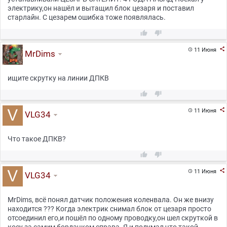
электрику,он нашёл и вытащил блок цезаря и поставил
старлайн. С цезарем ошибка тоже появлялась.



11 Июня

MrDims
ищите скрутку на линии ДПКВ



11 Июня

VLG34
Что такое ДПКВ?



11 Июня

VLG34
MrDims, всё понял датчик положения коленвала. Он же внизу
находится ??? Когда электрик снимал блок от цезаря просто
отсоединил его,и пошёл по одному проводку,он шел скруткой в