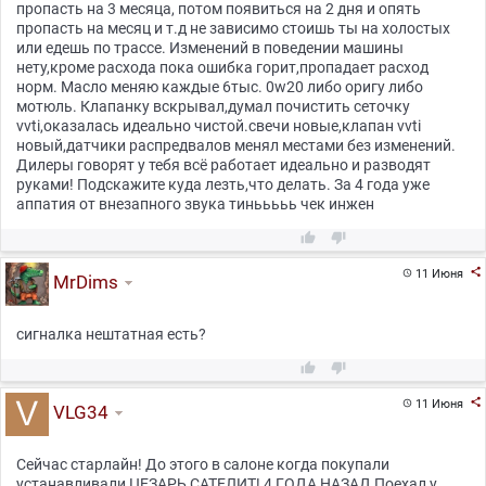
пропасть на 3 месяца, потом появиться на 2 дня и опять
пропасть на месяц и т.д не зависимо стоишь ты на холостых
или едешь по трассе. Изменений в поведении машины
нету,кроме расхода пока ошибка горит,пропадает расход
норм. Масло меняю каждые 6тыс. 0w20 либо оригу либо
мотюль. Клапанку вскрывал,думал почистить сеточку
vvti,оказалась идеально чистой.свечи новые,клапан vvti
новый,датчики распредвалов менял местами без изменений.
Дилеры говорят у тебя всё работает идеально и разводят
руками! Подскажите куда лезть,что делать. За 4 года уже
аппатия от внезапного звука тинььььь чек инжен



11 Июня

MrDims
сигналка нештатная есть?



11 Июня

VLG34
Сейчас старлайн! До этого в салоне когда покупали
устанавливали ЦЕЗАРЬ САТЕЛИТ! 4 ГОДА НАЗАД Поехал у