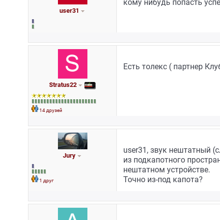
кому нибудь попасть усп
user31
Есть толекс ( партнер Клуб
Stratus22
14 друзей
user31, звук нештатный (
Jury
из подкапотного простран
нештатном устройстве.
Точно из-под капота?
1 друг