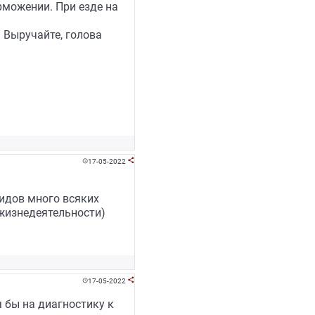
рможении. При езде на
 Выручайте, голова
17-05-2022


ридов много всяких
жизнедеятельности)
17-05-2022


я бы на диагностику к