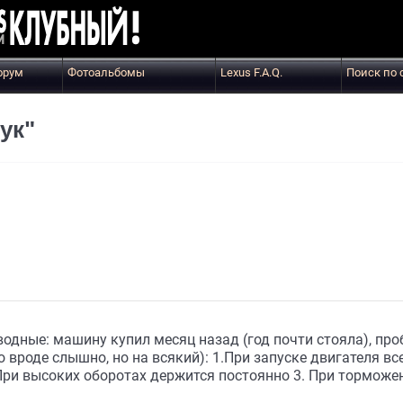
орум
Фотоальбомы
Lexus F.A.Q.
Поиск по 
ук"
одные: машину купил месяц назад (год почти стояла), проб
 вроде слышно, но на всякий): 1.При запуске двигателя все
При высоких оборотах держится постоянно 3. При торможен