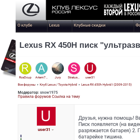
О клубе
Lexus
Клубные скидки
Ф
Lexus RX 450H писк "ультразв
RcsDcup
Artem7830
Jury
Stratus22
user31
Все форумы
»
Клуб Lexus / Toyota Hybrid
»
Lexus RX 450h Hybrid I (2009-2015)
Модератор:
snow1975
Правила форумов
Ссылка на тему
Друзья, нужна помощь! Вв
Писк появляется (на видео
user31
разряжается батарея) 2. 
батарейке тишина.