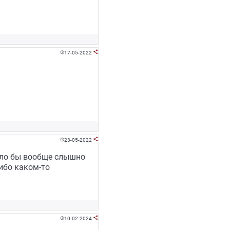
17-05-2022


23-05-2022


было бы вообще слышно
ибо каком-то
10-02-2024

