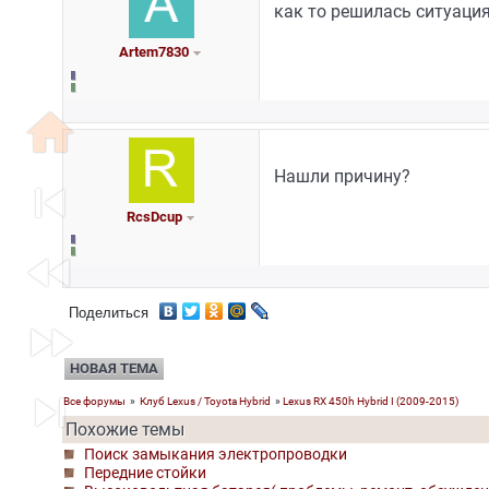
как то решилась ситуация
Artem7830
home
Нашли причину?
skip_previous
RcsDcup
fast_rewind
Поделиться
fast_forward
НОВАЯ ТЕМА
skip_next
Все форумы
»
Клуб Lexus / Toyota Hybrid
»
Lexus RX 450h Hybrid I (2009-2015)
Похожие темы
Поиск замыкания электропроводки
Передние стойки