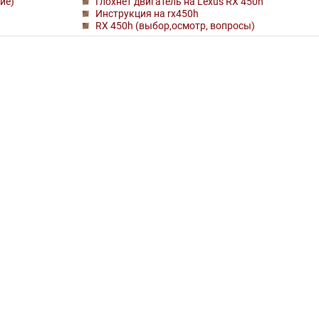
ие)
Глохнет двигатель на Lexus RX 450h
Инструкция на rx450h
RX 450h (выбор,осмотр, вопросы)
Клубная карта
Общ