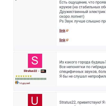
Есть ощущение, что прояв
круизе (на стабильных об
Дружественный электрик (
скоро лопнет)
Ps Звук лучше слышно пр
link
link
Из какого города будешь?
Все непонятки по гибрида
Stratus22
специфичных звуков, бол
Я бы не слушал непрофил
14 друзей
Stratus22, приветствую! Я