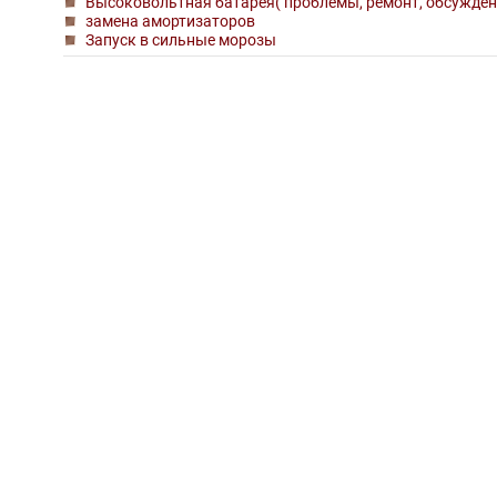
Высоковольтная батарея( проблемы, ремонт, обсужден
замена амортизаторов
Запуск в сильные морозы
О клубе
Lexus