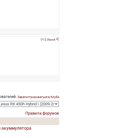
12 Июня


ователей.
Зарегистрироваться в Клубе
Правила форумов
ки акуммулятора