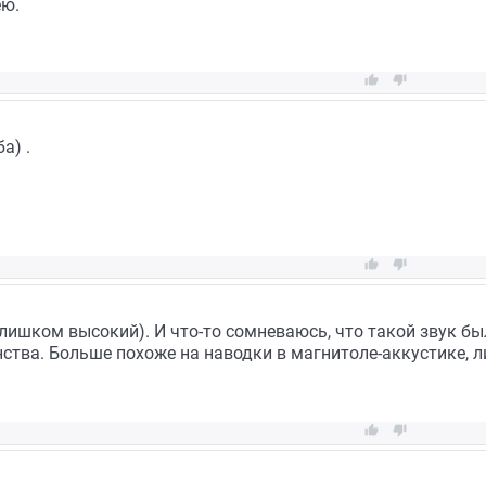
ею.


а) .


слишком высокий). И что-то сомневаюсь, что такой звук 
ства. Больше похоже на наводки в магнитоле-аккустике, л

