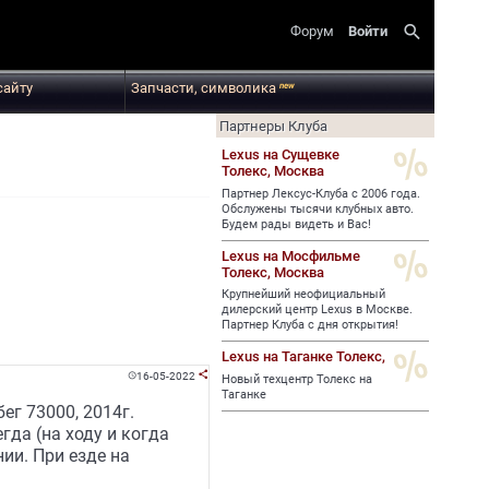
search
Форум
Войти
сайту
Запчасти, символика
new
Партнеры Клуба
Lexus на Сущевке
Толекс,
Москва
Партнер Лексус-Клуба с 2006 года.
Обслужены тысячи клубных авто.
Будем рады видеть и Вас!
Lexus на Мосфильме
Толекс,
Москва
Крупнейший неофициальный
дилерский центр Lexus в Москве.
Партнер Клуба с дня открытия!
Lexus на Таганке Толекс,
16-05-2022


Новый техцентр Толекс на
Таганке
ег 73000, 2014г.
гда (на ходу и когда
ии. При езде на