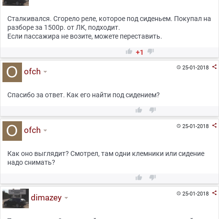
Сталкивался. Сгорело реле, которое под сиденьем. Покупал на
разборе за 1500р. от ЛК, подходит.
Если пассажира не возите, можете переставить.


+1

25-01-2018

ofch
Спасибо за ответ. Как его найти под сидением?



25-01-2018

ofch
Как оно выглядит? Смотрел, там одни клемники или сидение
надо снимать?



25-01-2018

dimazey