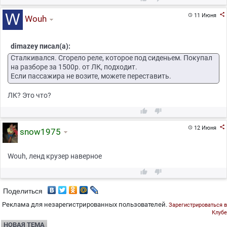

11 Июня

Wouh
dimazey писал(а):
Сталкивался. Сгорело реле, которое под сиденьем. Покупал
на разборе за 1500р. от ЛК, подходит.
Если пассажира не возите, можете переставить.
ЛК? Это что?



12 Июня

snow1975
Wouh, ленд крузер наверное


Поделиться
Реклама для незарегистрированных пользователей.
Зарегистрироваться в
Клубе
НОВАЯ ТЕМА