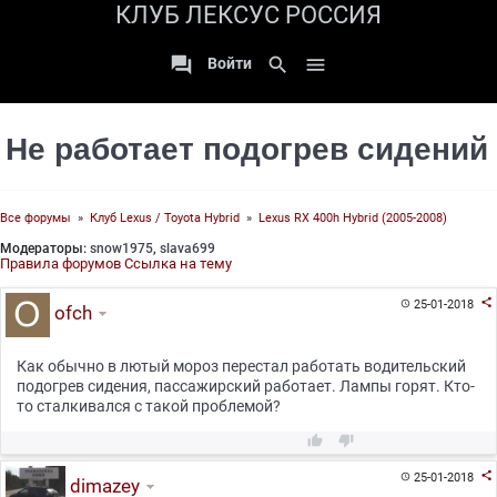
КЛУБ ЛЕКСУС РОССИЯ

search

Войти
Не работает подогрев сидений
Все форумы
»
Клуб Lexus / Toyota Hybrid
»
Lexus RX 400h Hybrid (2005-2008)
Модераторы:
snow1975
,
slava699
Правила форумов
Ссылка на тему

25-01-2018

ofch
Как обычно в лютый мороз перестал работать водительский
подогрев сидения, пассажирский работает. Лампы горят. Кто-
то сталкивался с такой проблемой?



25-01-2018

dimazey