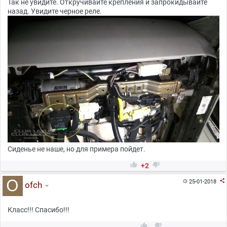
Так не увидите. Откручивайте крепления и запрокидывайте
назад. Увидите черное реле.
Сиденье не наше, но для примера пойдет.


+2

25-01-2018

ofch
Класс!!! Спасибо!!!

