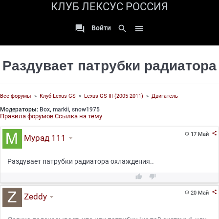
КЛУБ ЛЕКСУС РОССИЯ

search

Войти
Раздувает патрубки радиатора
Все форумы
»
Клуб Lexus GS
»
Lexus GS III (2005-2011)
»
Двигатель
Модераторы:
Box
,
markii
,
snow1975
Правила форумов
Ссылка на тему

17 Май

Мурад 111
Раздувает патрубки радиатора охлаждения..



20 Май

Zeddy