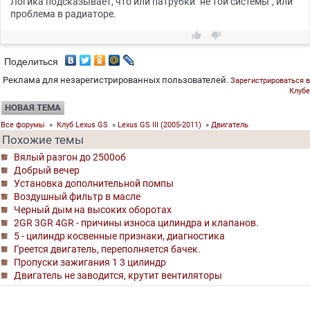
Логика подсказывает, что или патрубки "не той системы", или
проблема в радиаторе.


Поделиться
Реклама для незарегистрированных пользователей.
Зарегистрироваться в
Клубе
НОВАЯ ТЕМА
Все форумы
»
Клуб Lexus GS
»
Lexus GS III (2005-2011)
»
Двигатель
Похожие темы
Вялый разгон до 2500об
Добрый вечер
Установка дополнительной помпы
Воздушный фильтр в масле
Черный дым на высоких оборотах
2GR 3GR 4GR - причины износа цилиндра и клапанов.
5 - цилиндр косвенные признаки, диагностика
Греется двигатель, переполняется бачек.
Пропуски зажигания 1 3 цилиндр
Двигатель не заводится, крутит вентиляторы