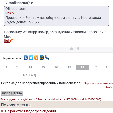
Vitanik писал(а):
Offroad-tour,
link
Присоединяйся, там все обсуждаем и от туда Косте заказ
будем делать общий
Поскольку WatsApp помер, обсуждения и заказы переехали в
Max:
link


Поделиться




14
15
16
17
18

НАЗАД
Реклама для незарегистрированных пользователей.
Зарегистрироваться в
Клубе
НОВАЯ ТЕМА
Все форумы
»
Клуб Lexus / Toyota Hybrid
»
Lexus RX 400h Hybrid (2005-2008)
Похожие темы
Не работает подогрев сидений