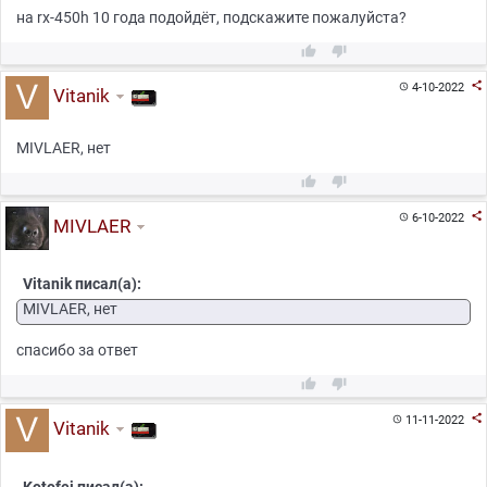
на rx-450h 10 года подойдёт, подскажите пожалуйста?



4-10-2022

Vitanik
MIVLAER, нет



6-10-2022

MIVLAER
Vitanik писал(а):
MIVLAER, нет
спасибо за ответ



11-11-2022

Vitanik
Kotofej писал(а):