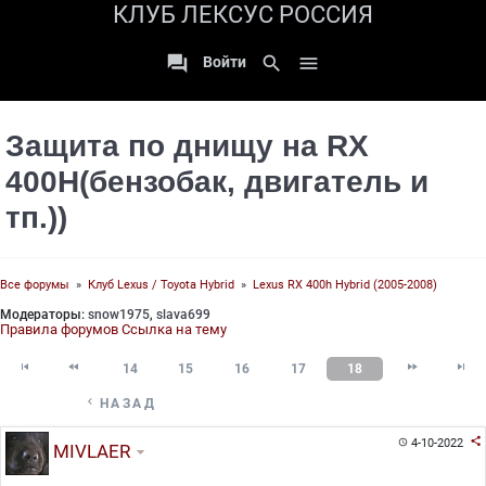
КЛУБ ЛЕКСУС РОССИЯ

search

Войти
Защита по днищу на RX
400H(бензобак, двигатель и
тп.))
Все форумы
»
Клуб Lexus / Toyota Hybrid
»
Lexus RX 400h Hybrid (2005-2008)
Модераторы:
snow1975
,
slava699
Правила форумов
Ссылка на тему




14
15
16
17
18

НАЗАД

4-10-2022

MIVLAER