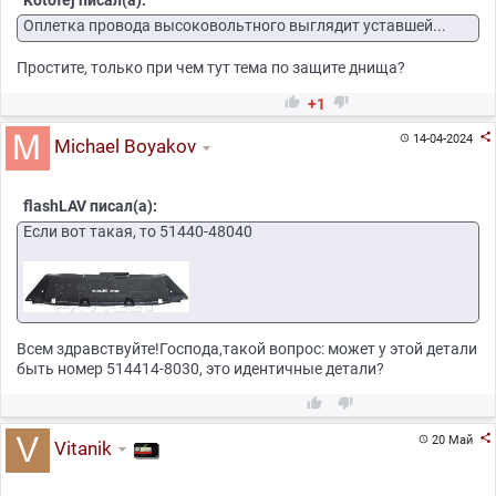
Оплетка провода высоковольтного выглядит уставшей...
Простите, только при чем тут тема по защите днища?


+1

14-04-2024

Michael Boyakov
flashLAV писал(а):
Если вот такая, то 51440-48040
Всем здравствуйте!Господа,такой вопрос: может у этой детали
быть номер 514414-8030, это идентичные детали?



20 Май

Vitanik