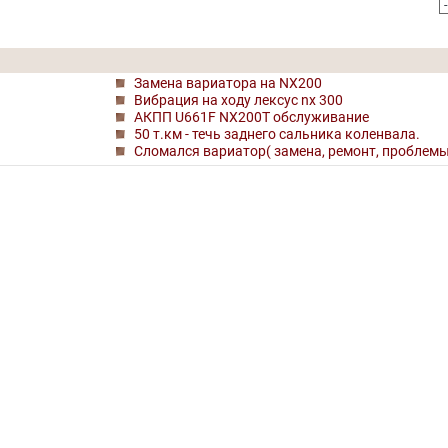
Замена вариатора на NX200
Вибрация на ходу лексус nx 300
АКПП U661F NX200T обслуживание
50 т.км - течь заднего сальника коленвала.
Сломался вариатор( замена, ремонт, проблемы