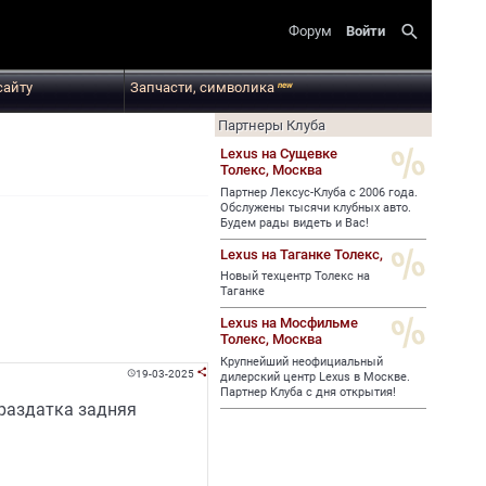
search
Форум
Войти
сайту
Запчасти, символика
new
Партнеры Клуба
Lexus на Сущевке
Толекс,
Москва
Партнер Лексус-Клуба с 2006 года.
Обслужены тысячи клубных авто.
Будем рады видеть и Вас!
Lexus на Таганке Толекс,
Новый техцентр Толекс на
Таганке
Lexus на Мосфильме
Толекс,
Москва
Крупнейший неофициальный
19-03-2025


дилерский центр Lexus в Москве.
Партнер Клуба с дня открытия!
 раздатка задняя