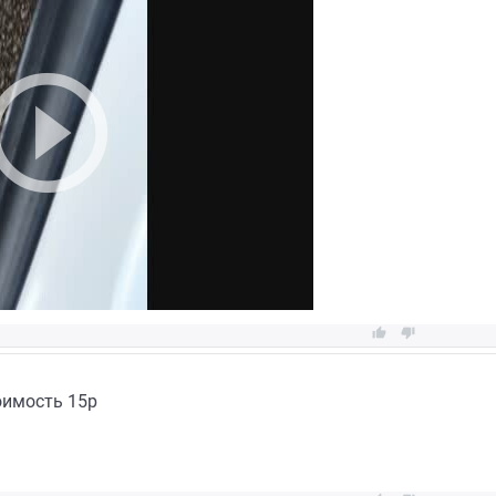


оимость 15р