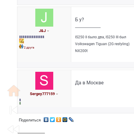
Б у?
_________________
J&J
IS250 II было два, IS250 III был
Volkswagen Tiguan (2G restyling)
2 друга
NX200t
Да в Москве
home
Sergey777159
skip_previous
Поделиться
fast_rewind