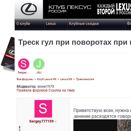
О клубе
Lexus
Клубные скидки
Ф
Треск гул при поворотах при
Sergey777159
J&J
Все форумы
»
Клуб Lexus NX
»
Lexus NX
»
Трансмиссия
Модератор:
snow1975
Правила форумов
Ссылка на тему
Приветствую всех, нужна 
,мнение расходятся говор
Sergey777159