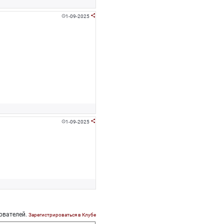
1-09-2025


1-09-2025


ователей.
Зарегистрироваться в Клубе