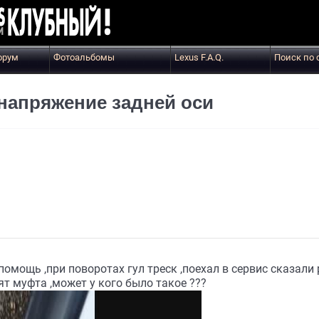
орум
Фотоальбомы
Lexus F.A.Q.
Поиск по 
 напряжение задней оси
помощь ,при поворотах гул треск ,поехал в сервис сказали
ят муфта ,может у кого было такое ???