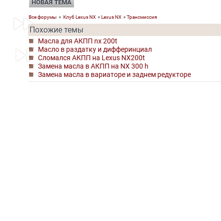
НОВАЯ ТЕМА
fast_forward
Все форумы
»
Клуб Lexus NX
»
Lexus NX
»
Трансмиссия
Похожие темы
Масла для АКПП nx 200t
skip_next
Масло в раздатку и дифферинциал
Сломался АКПП на Lexus NX200t
Замена масла в АКПП на NX 300 h
Замена масла в вариаторе и заднем редукторе