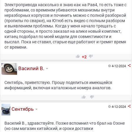
Электропривода насколько я знаю как на Рав4, то есть тоже с
проблемами, со временем убиваются механизмы внутри
неразборных корпусов и починить можно с полной разборкой
(пропилы по сварке), на Ютюб есть видео с полным разбором
и выявлением проблемы. Когда у меня начало трещать с
одной стороны, я просто заказал на алике новый комплект,
китаец подобрал по моей модели для совместимости и
выслал. Пока не ставил, старые еще работают и гремят время
от времени.


+2

4-12-2024

Василий В.
Сентябрь, приветствую. Прошу поделиться имеющейся
информацией, включая каталожные номера аналогов.



4-12-2024

Сентябрь
Василий В., здравствуйте. Позже вспомнил что брал на Озоне
(но сам магазин китайский, и сроки доставки