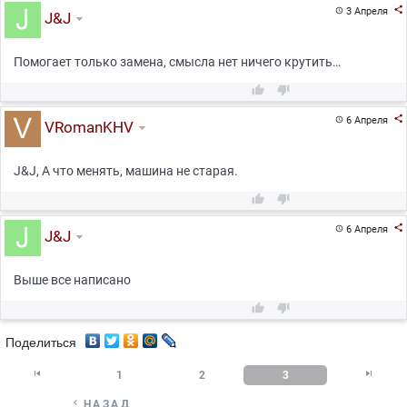

3 Апреля

J&J
Помогает только замена, смысла нет ничего крутить…



6 Апреля

VRomanKHV
J&J, А что менять, машина не старая.



6 Апреля

J&J
Выше все написано


Поделиться


1
2
3

НАЗАД