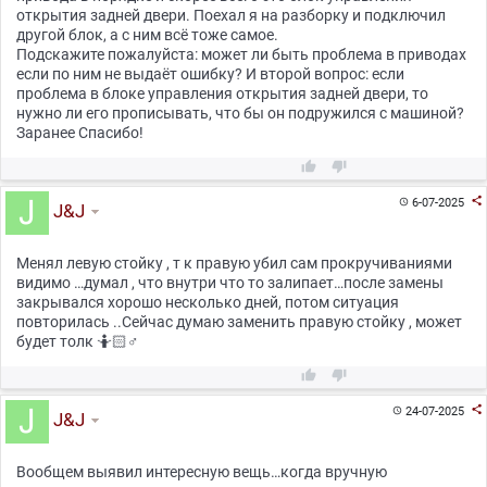
открытия задней двери. Поехал я на разборку и подключил
другой блок, а с ним всё тоже самое.
Подскажите пожалуйста: может ли быть проблема в приводах
если по ним не выдаёт ошибку? И второй вопрос: если
проблема в блоке управления открытия задней двери, то
нужно ли его прописывать, что бы он подружился с машиной?
Заранее Спасибо!



6-07-2025

J&J
Менял левую стойку , т к правую убил сам прокручиваниями
видимо …думал , что внутри что то залипает…после замены
закрывался хорошо несколько дней, потом ситуация
повторилась ..Сейчас думаю заменить правую стойку , может
будет толк 🤷🏻♂



24-07-2025

J&J
Вообщем выявил интересную вещь…когда вручную