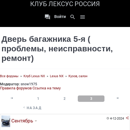
КЛУБ ЛЕКСУС РОССИЯ

search

Войти
Дверь багажника 5-я (
проблемы, неисправности,
ремонт)
Все форумы
»
Клуб Lexus NX
»
Lexus NX
»
Кузов, салон
Модератор:
snow1975
Правила форумов
Ссылка на тему


1
2
3

НАЗАД

4-12-2024

Сентябрь