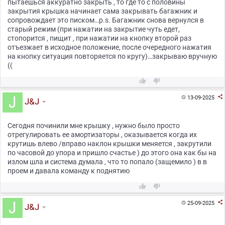
пытаешься аккуратно закрыть , то где то с половины
закрытия крышка начинает сама закрывать багажник и
сопровождает это писком…p.s. Багажник снова вернулся в
старый режим (при нажатии на закрытие чуть едет,
стопорится , пищит , при нажатии на кнопку второй раз
отъезжает в исходное положение, после очередного нажатия
на кнопку ситуация повторяется по кругу)…закрываю вручную
((



13-09-2025

J&J
Сегодня починили мне крышку , нужно было просто
отрегулировать ее амортизаторы , оказывается когда их
крутишь влево /вправо наклон крышки меняется , закрутили
по часовой до упора и пришло счастье ) до этого она как бы на
излом шла и система думала , что то попало (защемило ) в в
проем и давала команду к поднятию



25-09-2025

J&J