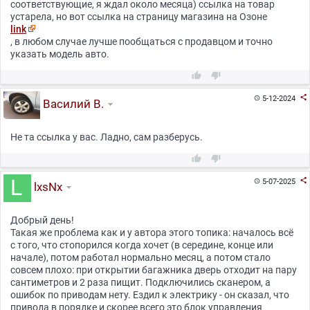
соответствующие, я ждал около месяца) ссылка на товар
устарела, но вот ссылка на страницу магазина на Озоне
link
, в любом случае лучше пообщаться с продавцом и точно
указать модель авто.



5-12-2024

Василий В.
Не та ссылка у вас. Ладно, сам разберусь.



5-07-2025

lxsNx
Добрый день!
Такая же проблема как и у автора этого топика: началось всё
с того, что стопорился когда хочет (в середине, конце или
начале), потом работал нормально месяц, а потом стало
совсем плохо: при открытии багажника дверь отходит на пару
сантиметров и 2 раза пищит. Подключились сканером, а
ошибок по приводам нету. Ездил к электрику - он сказал, что
привода в порядке и скорее всего это блок управления