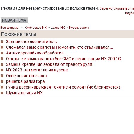
Реклама для незарегистрированных пользователей.
Зарегистрироваться в
Клубе
НОВАЯ ТЕМА
Все форумы
»
Клуб Lexus NX
»
Lexus NX
»
Кузов, салон
Похожие темы
Задний стеклоочиститель
Сломался замок капота! Помогите, кто сталкивался...
Антикоррозийная обработка
Открытие замка капота без СМС и регистрации NX 200 1G
Замена крепления зеркала от правого руля
NX 2023 тип металла на кузове
Освещение госзнака.
решетка радиатора
Ручка двери наружная - снятие и ремонт (не блокируется)
Шумоизоляция NX
©
Клуб Лексус Россия
2004- 2026
0.0987, 13