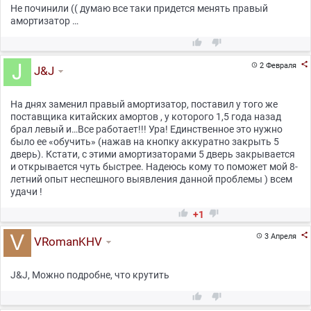
Не починили (( думаю все таки придется менять правый
амортизатор …



2 Февраля

J&J
На днях заменил правый амортизатор, поставил у того же
поставщика китайских амортов , у которого 1,5 года назад
брал левый и…Все работает!!! Ура! Единственное это нужно
было ее «обучить» (нажав на кнопку аккуратно закрыть 5
дверь). Кстати, с этими амортизаторами 5 дверь закрывается
и открывается чуть быстрее. Надеюсь кому то поможет мой 8-
летний опыт неспешного выявления данной проблемы ) всем
удачи !


+1

3 Апреля

VRomanKHV
J&J, Можно подробне, что крутить

