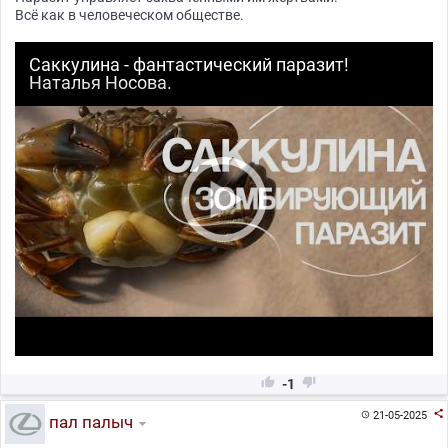
Всё как в человеческом обществе.
Саккулина - фантастический паразит!
Наталья Носова.


-1

21-05-2025

пал палыч