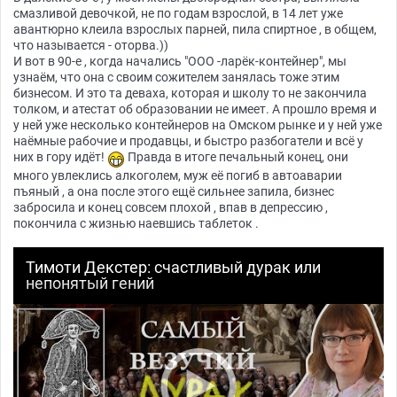
смазливой девочкой, не по годам взрослой, в 14 лет уже
авантюрно клеила взрослых парней, пила спиртное , в общем,
что называется - оторва.))
И вот в 90-е , когда начались "ООО -ларёк-контейнер", мы
узнаём, что она с своим сожителем занялась тоже этим
бизнесом. И это та деваха, которая и школу то не закончила
толком, и атестат об образовании не имеет. А прошло время и
у ней уже несколько контейнеров на Омском рынке и у ней уже
наёмные рабочие и продавцы, и быстро разбогатели и всё у
них в гору идёт!
Правда в итоге печальный конец, они
много увлеклись алкоголем, муж её погиб в автоаварии
пъяный , а она после этого ещё сильнее запила, бизнес
забросила и конец совсем плохой , впав в депрессию ,
покончила с жизнью наевшись таблеток .
Тимоти Декстер: счастливый дурак или
непонятый гений