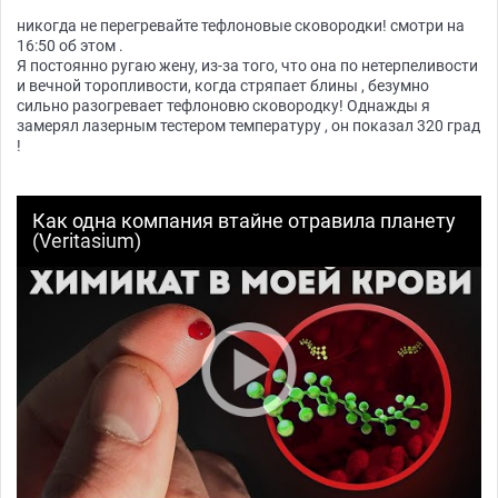
никогда не перегревайте тефлоновые сковородки! смотри на
16:50 об этом .
Я постоянно ругаю жену, из-за того, что она по нетерпеливости
и вечной торопливости, когда стряпает блины , безумно
сильно разогревает тефлоновю сковородку! Однажды я
замерял лазерным тестером температуру , он показал 320 град
!
Как одна компания втайне отравила планету
(Veritasium)