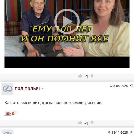


-1

3-08-2025

пал палыч
Как это выглядит , когда сильное землетрясение.
link


-1

18-11-2025
