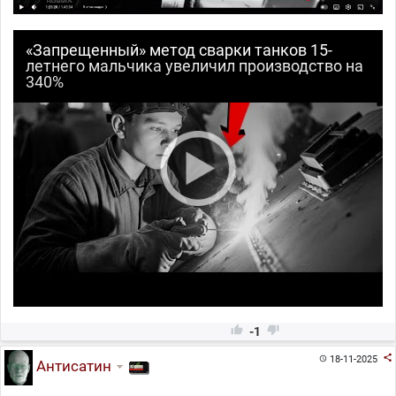
«Запрещенный» метод сварки танков 15-
летнего мальчика увеличил производство на
340%


-1

18-11-2025

Антисатин