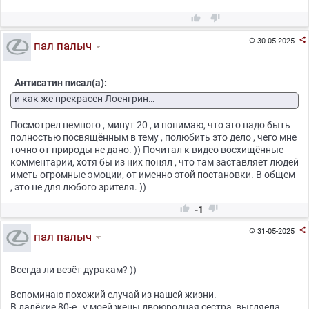



30-05-2025

пал палыч
Антисатин писал(а):
и как же прекрасен Лоенгрин…
Посмотрел немного , минут 20 , и понимаю, что это надо быть
полностью посвящённым в тему , полюбить это дело , чего мне
точно от природы не дано. )) Почитал к видео восхищённые
комментарии, хотя бы из них понял , что там заставляет людей
иметь огромные эмоции, от именно этой постановки. В общем
, это не для любого зрителя. ))


-1

31-05-2025

пал палыч
Всегда ли везёт дуракам? ))
Вспоминаю похожий случай из нашей жизни.
В далёкие 80-е , у моей жены двоюродная сестра, выгляела