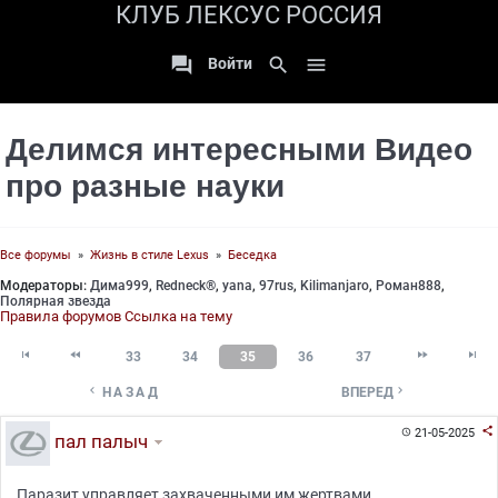
КЛУБ ЛЕКСУС РОССИЯ

search

Войти
Делимся интересными Видео
про разные науки
Все форумы
»
Жизнь в стиле Lexus
»
Беседка
Модераторы:
Дима999
,
Redneck®
,
yana
,
97rus
,
Kilimanjaro
,
Роман888
,
Полярная звезда
Правила форумов
Ссылка на тему




33
34
35
36
37


НАЗАД
ВПЕРЕД

21-05-2025

пал палыч
Паразит управляет захваченными им жертвами.