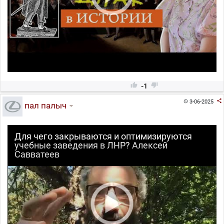


-1

3-06-2025

пал палыч
Для чего закрываются и оптимизируются
учебные заведения в ЛНР? Алексей
Савватеев