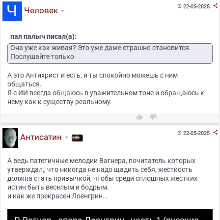

22-05-2025

Человек
пал палыч писал(а):
Она уже как живая? Это уже даже страшно становится.
Послушайте только
А это Антихрист и есть, и ты спокойно можешь с ним
общаться.
Я с ИИ всегда общаюсь в уважительном тоне и обращаюсь к
нему как к существу реальному.



22-05-2025

Антисатин
А ведь патетичные мелодии Вагнера, почитатель которых
утверждал,, что никогда не надо щадить себя, жесткость
должна стать привычкой, чтобы среди сплошных жестких
истин быть веселым и бодрым.
и как же прекрасен Лоенгрин…