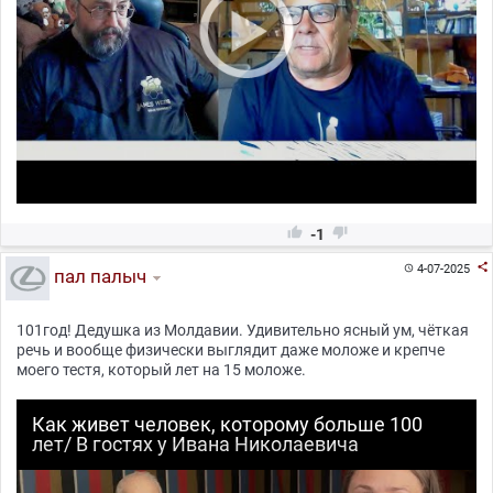


-1

4-07-2025

пал палыч
101год! Дедушка из Молдавии. Удивительно ясный ум, чёткая
речь и вообще физически выглядит даже моложе и крепче
моего тестя, который лет на 15 моложе.
Как живет человек, которому больше 100
лет/ В гостях у Ивана Николаевича