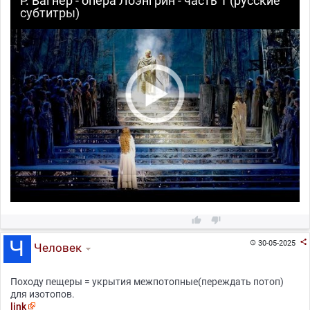
Р. Вагнер - опера Лоэнгрин - часть 1 (русские
субтитры)



30-05-2025

Человек
Походу пещеры = укрытия межпотопные(переждать потоп)
для изотопов.
link