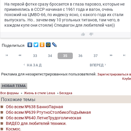
На первой фотке сразу бросается в глаза паровоз, которые не
применялись в СССР начиная с 1961 года и вагон, очень
похожий на ЦМВО-66, по индексу ясно, с какого года их стали
выпускать. Но.. зачем ему 10 угольных титанов, там чего, в
каждом купе они стояли) Спецвагон для любителей чая))


Поделиться




33
34
35
36
37


НАЗАД
ВПЕРЕД
Реклама для незарегистрированных пользователей.
Зарегистрироваться в
Клубе
НОВАЯ ТЕМА
Все форумы
»
Жизнь в стиле Lexus
»
Беседка
Похожие темы
Обо всем №638 БанноПарная
Обо всем №639 РтутноСтолбикоПодъёмная
Обо всем №640 ЛетнеТрудоголическая
ВИДЕО для любителей техники.
Космос.