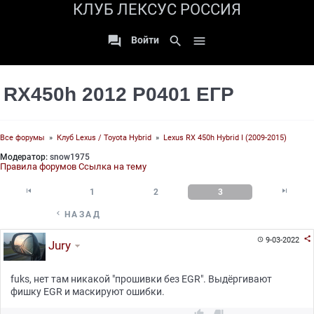
КЛУБ ЛЕКСУС РОССИЯ

search

Войти
RX450h 2012 P0401 ЕГР
Все форумы
»
Клуб Lexus / Toyota Hybrid
»
Lexus RX 450h Hybrid I (2009-2015)
Модератор:
snow1975
Правила форумов
Ссылка на тему


1
2
3

НАЗАД

9-03-2022

Jury
fuks, нет там никакой "прошивки без EGR". Выдёргивают
фишку EGR и маскируют ошибки.

