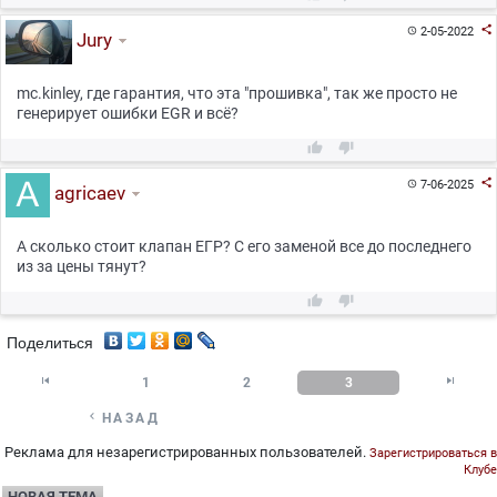

2-05-2022

Jury
mc.kinley, где гарантия, что эта "прошивка", так же просто не
генерирует ошибки EGR и всё?



7-06-2025

agricaev
А сколько стоит клапан ЕГР? С его заменой все до последнего
из за цены тянут?


Поделиться


1
2
3

НАЗАД
Реклама для незарегистрированных пользователей.
Зарегистрироваться в
Клубе
НОВАЯ ТЕМА