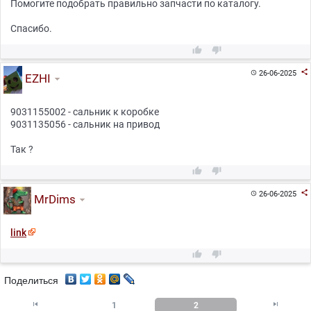
Помогите подобрать правильно запчасти по каталогу.
Спасибо.



26-06-2025

EZHI
9031155002 - сальник к коробке
9031135056 - сальник на привод
Так ?



26-06-2025

MrDims
link


Поделиться


1
2