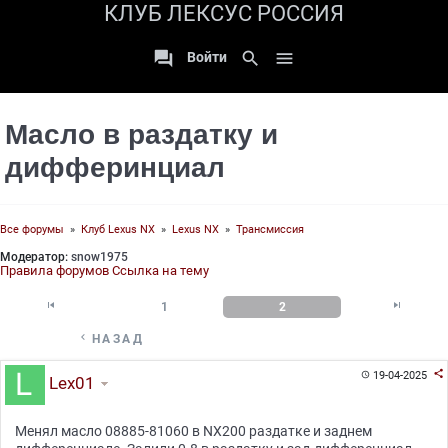
КЛУБ ЛЕКСУС РОССИЯ

search

Войти
Масло в раздатку и
дифферинциал
Все форумы
»
Клуб Lexus NX
»
Lexus NX
»
Трансмиссия
Модератор:
snow1975
Правила форумов
Ссылка на тему


1
2

НАЗАД

19-04-2025

Lex01
Менял масло 08885-81060 в NX200 раздатке и заднем