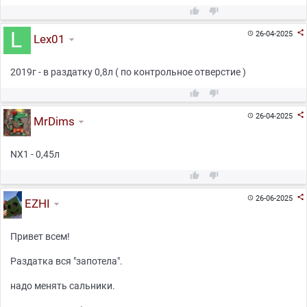



26-04-2025

Lex01
2019г - в раздатку 0,8л ( по контрольное отверстие )



26-04-2025

MrDims
NX1 - 0,45л



26-06-2025

EZHI
Привет всем!
Раздатка вся "запотела".
надо менять сальники.