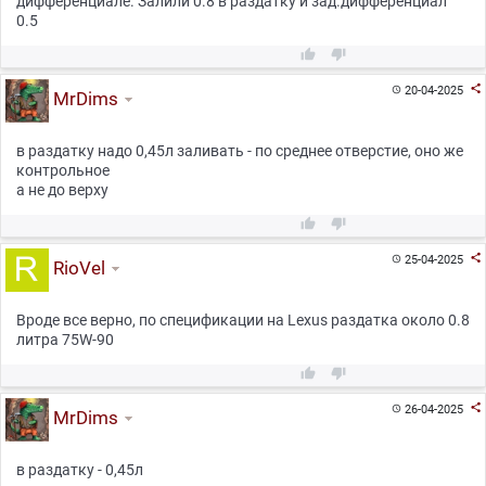
дифференциале. Залили 0.8 в раздатку и зад.дифференциал
0.5



20-04-2025

MrDims
в раздатку надо 0,45л заливать - по среднее отверстие, оно же
контрольное
а не до верху



25-04-2025

RioVel
Вроде все верно, по спецификации на Lexus раздатка около 0.8
литра 75W-90



26-04-2025

MrDims
в раздатку - 0,45л