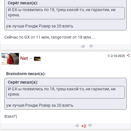
Серёг писал(а):
И GX-ы появились по 18, треш какой-то, ни гарантии, ни
хрена.
уж лучше Рэндж Ровер за 20 взять
Сейчас то GX от 11 млн, range rover от 18 млн....



2-10-2025

Net
Brainstorm писал(а):
Серёг писал(а):
И GX-ы появились по 18, треш какой-то, ни гарантии, ни
хрена.
уж лучше Рэндж Ровер за 20 взять
Взял?)


+2