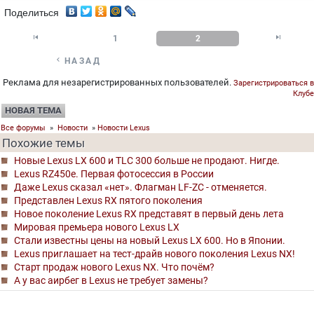
Поделиться


1
2

НАЗАД
Реклама для незарегистрированных пользователей.
Зарегистрироваться в
Клубе
НОВАЯ ТЕМА
Все форумы
»
Новости
»
Новости Lexus
Похожие темы
Новые Lexus LX 600 и TLC 300 больше не продают. Нигде.
Lexus RZ450e. Первая фотосессия в России
Даже Lexus сказал «нет». Флагман LF-ZC - отменяется.
Представлен Lexus RX пятого поколения
Новое поколение Lexus RX представят в первый день лета
Мировая премьера нового Lexus LX
Стали известны цены на новый Lexus LX 600. Но в Японии.
Lexus приглашает на тест-драйв нового поколения Lexus NX!
Старт продаж нового Lexus NX. Что почём?
А у вас аирбег в Lexus не требует замены?