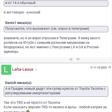
и от 14 л обычный
я же говорю - конский
Denis1 писал(а):
Получается, что выезжают (см. опрос в телеграме)
извините, но я не верю опросам в Телеграме. Я вижу много
роликов на Ютубе с самыми разными машинами на
бездорожье, но вот именно с Лексусами LX и GX в России -
единицы.



11-10-2023

Leha-Lexus
Danich писал(а):
А в Прадик новый дадут эти супер кресла от Toyota Tacoma с
регулируемыми амортизаторами
Так это TRD а не просто от Tacoma
Если заказать версию TRD то можно и допы - любой каприз за
ваши деньги