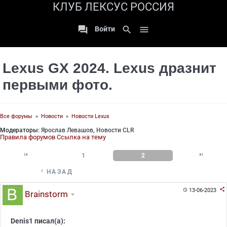
КЛУБ ЛЕКСУС РОССИЯ

search

Войти
Lexus GX 2024. Lexus дразнит
первыми фото.
Все форумы
»
Новости
»
Новости Lexus
Модераторы:
Ярослав Левашов
,
Новости CLR
Правила форумов
Ссылка на тему


1
2

НАЗАД

13-06-2023

Brainstorm
Denis1 писал(а):