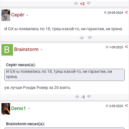


+2

29-09-2024

Серёг
И GX-ы появились по 18, треш какой-то, ни гарантии, ни хрена.



1-09-2025

Brainstorm
Серёг писал(а):
И GX-ы появились по 18, треш какой-то, ни гарантии, ни
хрена.
уж лучше Рэндж Ровер за 20 взять


-1

2-09-2025

Denis1
Brainstorm писал(а):