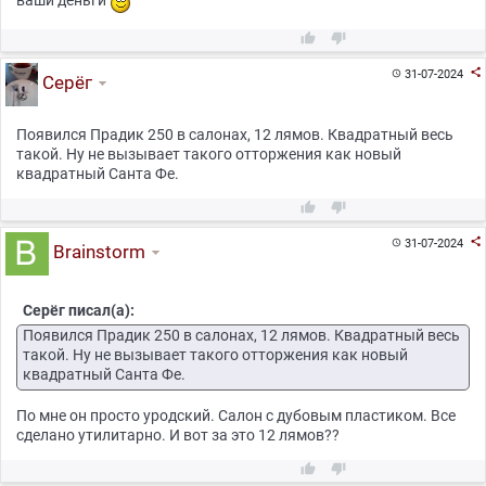



31-07-2024

Серёг
Появился Прадик 250 в салонах, 12 лямов. Квадратный весь
такой. Ну не вызывает такого отторжения как новый
квадратный Санта Фе.



31-07-2024

Brainstorm
Серёг писал(а):
Появился Прадик 250 в салонах, 12 лямов. Квадратный весь
такой. Ну не вызывает такого отторжения как новый
квадратный Санта Фе.
По мне он просто уродский. Салон с дубовым пластиком. Все
сделано утилитарно. И вот за это 12 лямов??

