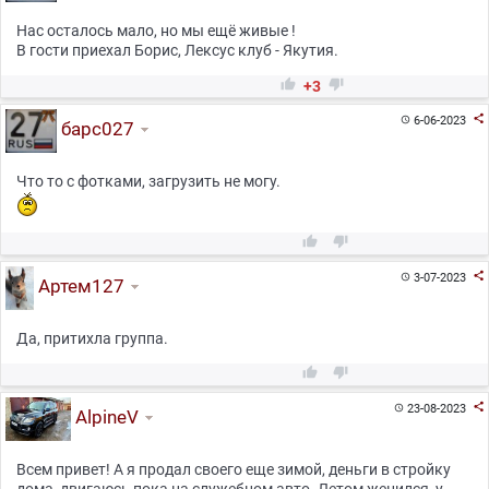
Нас осталось мало, но мы ещё живые !
В гости приехал Борис, Лексус клуб - Якутия.


+3

6-06-2023

барс027
Что то с фотками, загрузить не могу.



3-07-2023

Артем127
Да, притихла группа.



23-08-2023

AlpineV
Всем привет! А я продал своего еще зимой, деньги в стройку