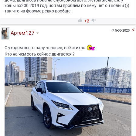
дома, двигаюсь пока на служебном авто. Летом женился, у
жены nx200 2019 год, но там проблем по нему нет он новый )))
так что на форуме редко вообще.


+2

5-08-2025

Артем127
С уходом всего пару человек, всё стихло
Кто на чем хоть сейчас двигается ?