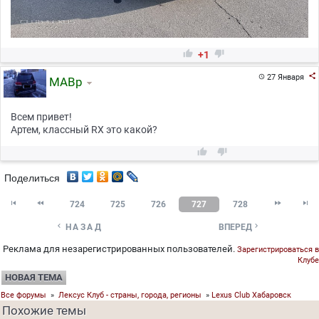


+1

27 Января

МАВр
Всем привет!
Артем, классный RX это какой?


Поделиться




724
725
726
727
728


НАЗАД
ВПЕРЕД
Реклама для незарегистрированных пользователей.
Зарегистрироваться в
Клубе
НОВАЯ ТЕМА
Все форумы
»
Лексус Клуб - страны, города, регионы
»
Lexus Club Хабаровск
Похожие темы