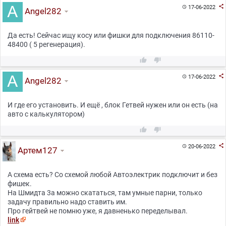

17-06-2022

Angel282
Да есть! Сейчас ищу косу или фишки для подключения 86110-
48400 ( 5 регенерация).



17-06-2022

Angel282
И где его установить. И ещё , блок Гетвей нужен или он есть (на
авто с калькулятором)



20-06-2022

Артем127
А схема есть? Со схемой любой Автоэлектрик подключит и без
фишек.
На Шмидта 3а можно скататься, там умные парни, только
задачу правильно надо ставить им.
Про гейтвей не помню уже, я давненько переделывал.
link