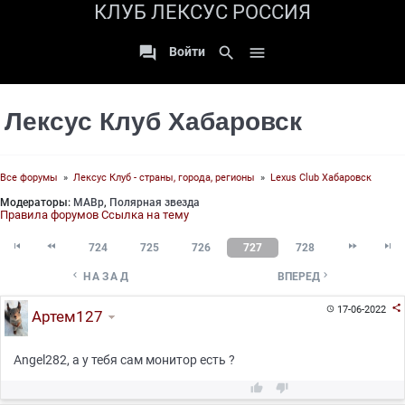
КЛУБ ЛЕКСУС РОССИЯ

search

Войти
Лексус Клуб Хабаровск
Все форумы
»
Лексус Клуб - страны, города, регионы
»
Lexus Club Хабаровск
Модераторы:
МАВр
,
Полярная звезда
Правила форумов
Ссылка на тему




724
725
726
727
728


НАЗАД
ВПЕРЕД

17-06-2022

Артем127
Angel282, а у тебя сам монитор есть ?

