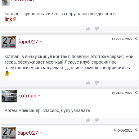
kotman, глупости какие-то, за пару часов всё делается
link



22-06-2022

барс027
kotman, в личку скинул контакт, позвони, это тоже сервис, мой
тёска, обслуживает местный Лексус-клуб, спросил про
электрорейку, сказал делают, дальше сами договаривайтесь.



24-06-2022

kotman
Артем, Александр, спасибо, буду узнавать.



6-06-2023

барс027