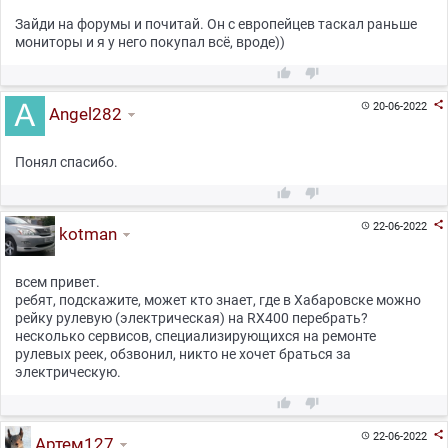
Зайди на форумы и почитай. Он с европейцев таскал раньше
мониторы и я у него покупал всё, вроде))



20-06-2022

Angel282
Понял спасибо.



22-06-2022

kotman
всем привет.
ребят, подскажите, может кто знает, где в Хабаровске можно
рейку рулевую (электрическая) на RX400 перебрать?
несколько сервисов, специализирующихся на ремонте
рулевых реек, обзвонил, никто не хочет браться за
электрическую.



22-06-2022

Артем127