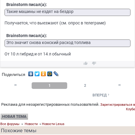
Brainstorm писал(а):
Такие машины не ездят на бездор
Получается, что выезжают (см. опрос в телеграме)
Brainstorm писал(а):
Это значит снова конский расход топлива
От 10 л гибрид и от 14 л обычный


Поделиться


1
2

ВПЕРЕД
Реклама для незарегистрированных пользователей.
Зарегистрироваться в
Клубе
НОВАЯ ТЕМА
Все форумы
»
Новости
»
Новости Lexus
Похожие темы