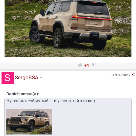


+1

9-06-2023

SergoBSA
Danich писал(а):
Ну очень необычный ... и угловатый что ли )