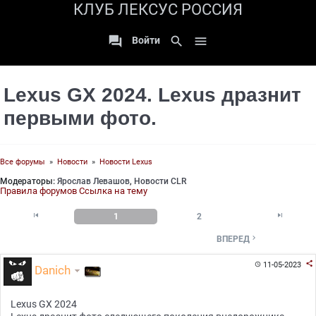
КЛУБ ЛЕКСУС РОССИЯ

search

Войти
Lexus GX 2024. Lexus дразнит
первыми фото.
Все форумы
»
Новости
»
Новости Lexus
Модераторы:
Ярослав Левашов
,
Новости CLR
Правила форумов
Ссылка на тему


1
2

ВПЕРЕД

11-05-2023

Danich
Lexus GX 2024