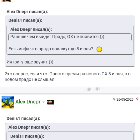
Alex Dnepr писал(а):
Denis1 писал(а):
Alex Dnepr писал(а):
Раньше чем выйдет Прадо, GX не появится )))
Есть инфа что прадо покажут до 8 июня?
Интригующе звучит )))
Это вопрос, если что. Просто премьера нового GX 8 июня, а о
новом прадо не слышал



26-05-2023

Alex Dnepr
Denis1 писал(а):
Alex Dnepr писал(а):
Denis1 писал(а):