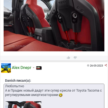



26-05-2023

Alex Dnepr
Danich писал(а):
Любопытно
А в Прадик новый дадут эти супер кресла от Toyota Tacoma с
регулируемыми амортизаторами