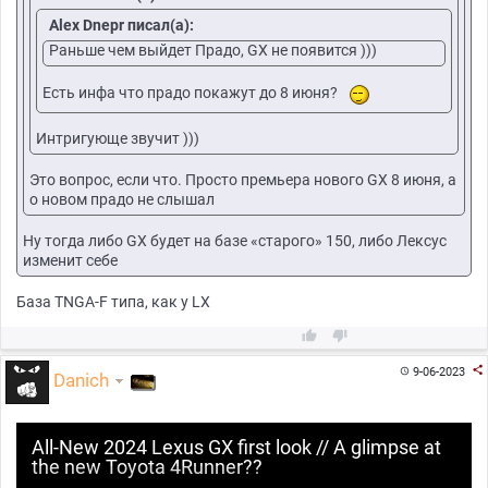
Alex Dnepr писал(а):
Раньше чем выйдет Прадо, GX не появится )))
Есть инфа что прадо покажут до 8 июня?
Интригующе звучит )))
Это вопрос, если что. Просто премьера нового GX 8 июня, а
о новом прадо не слышал
Ну тогда либо GX будет на базе «старого» 150, либо Лексус
изменит себе
База TNGA-F типа, как у LX



9-06-2023

Danich
All-New 2024 Lexus GX first look // A glimpse at
the new Toyota 4Runner??