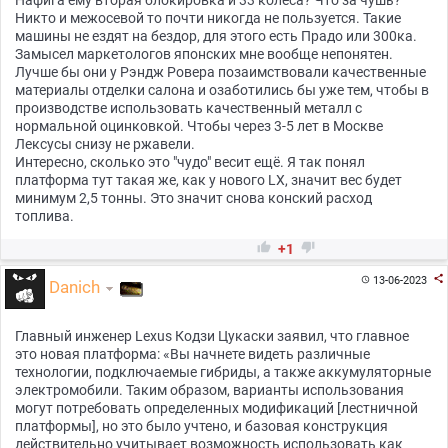
Никто и межосевой то почти никогда не пользуется. Такие
машины не ездят на бездор, для этого есть Прадо или 300ка.
Замысел маркетологов японских мне вообще непонятен.
Лучше бы они у Рэндж Ровера позаимствовали качественные
материалы отделки салона и озаботились бы уже тем, чтобы в
производстве использовать качественный металл с
нормальной оцинковкой. Чтобы через 3-5 лет в Москве
Лексусы снизу не ржавели.
Интересно, сколько это "чудо" весит ещё. Я так понял
платформа тут такая же, как у нового LX, значит вес будет
минимум 2,5 тонны. Это значит снова конский расход
топлива.


+1

13-06-2023

Danich
Главный инженер Lexus Кодзи Цукаски заявил, что главное
это новая платформа: «Вы начнете видеть различные
технологии, подключаемые гибриды, а также аккумуляторные
электромобили. Таким образом, варианты использования
могут потребовать определенных модификаций [лестничной
платформы], но это было учтено, и базовая конструкция
действительно учитывает возможность использовать как