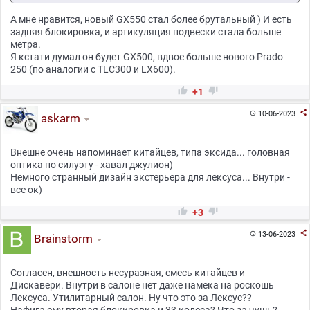
А мне нравится, новый GX550 стал более брутальный ) И есть
задняя блокировка, и артикуляция подвески стала больше
метра.
Я кстати думал он будет GX500, вдвое больше нового Prado
250 (по аналогии с TLC300 и LX600).


+1

10-06-2023

askarm
Внешне очень напоминает китайцев, типа эксида... головная
оптика по силуэту - хавал джулион)
Немного странный дизайн экстерьера для лексуса... Внутри -
все ок)


+3

13-06-2023

Brainstorm
Согласен, внешность несуразная, смесь китайцев и
Дискавери. Внутри в салоне нет даже намека на роскошь
Лексуса. Утилитарный салон. Ну что это за Лексус??
Нафига ему вторая блокировка и 33 колеса? Что за чушь?