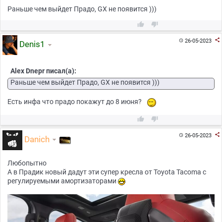
Раньше чем выйдет Прадо, GX не появится )))



26-05-2023

Denis1
Alex Dnepr писал(а):
Раньше чем выйдет Прадо, GX не появится )))
Есть инфа что прадо покажут до 8 июня?



26-05-2023

Danich
Любопытно
А в Прадик новый дадут эти супер кресла от Toyota Tacoma с
регулируемыми амортизаторами