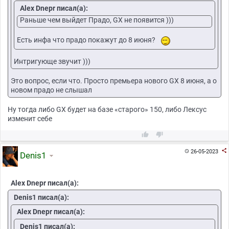
Alex Dnepr писал(а):
Раньше чем выйдет Прадо, GX не появится )))
Есть инфа что прадо покажут до 8 июня?
Интригующе звучит )))
Это вопрос, если что. Просто премьера нового GX 8 июня, а о
новом прадо не слышал
Ну тогда либо GX будет на базе «старого» 150, либо Лексус
изменит себе



26-05-2023

Denis1
Alex Dnepr писал(а):
Denis1 писал(а):
Alex Dnepr писал(а):
Denis1 писал(а):