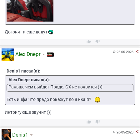
Догонят и еще дадут



26-05-2023

Alex Dnepr
Denis1 писал(а):
Alex Dnepr писал(а):
Раньше чем выйдет Прадо, GX не появится )))
Есть инфа что прадо покажут до 8 июня?
Интригующе звучит )))



26-05-2023

Denis1