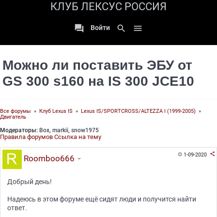
КЛУБ ЛЕКСУС РОССИЯ

search

Войти
Можно ли поставить ЭБУ от
GS 300 s160 на IS 300 JCE10
Все форумы
»
Клуб Lexus IS
»
Lexus IS/SPORTCROSS/ALTEZZA I (1999-2005)
»
Двигатель
Модераторы:
Box
,
markii
,
snow1975
Правила форумов
Ссылка на тему

1-09-2020

Roomboo666
Добрый день!
Надеюсь в этом форуме ещё сидят люди и получится найти
ответ.