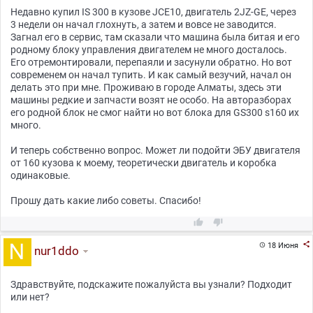
Недавно купил IS 300 в кузове JCE10, двигатель 2JZ-GE, через
3 недели он начал глохнуть, а затем и вовсе не заводится.
Загнал его в сервис, там сказали что машина была битая и его
родному блоку управления двигателем не много досталось.
Его отремонтировали, перепаяли и засунули обратно. Но вот
современем он начал тупить. И как самый везучий, начал он
делать это при мне. Проживаю в городе Алматы, здесь эти
машины редкие и запчасти возят не особо. На авторазборах
его родной блок не смог найти но вот блока для GS300 s160 их
много.
И теперь собственно вопрос. Может ли подойти ЭБУ двигателя
от 160 кузова к моему, теоретически двигатель и коробка
одинаковые.
Прошу дать какие либо советы. Спасибо!



18 Июня

nur1ddo
Здравствуйте, подскажите пожалуйста вы узнали? Подходит
или нет?