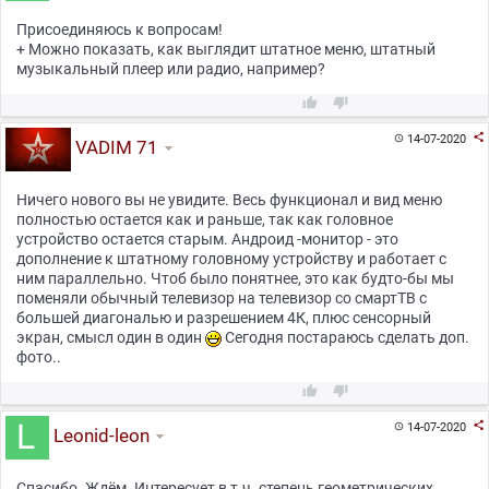
Присоединяюсь к вопросам!
+ Можно показать, как выглядит штатное меню, штатный
музыкальный плеер или радио, например?



14-07-2020

VADIM 71
Ничего нового вы не увидите. Весь функционал и вид меню
полностью остается как и раньше, так как головное
устройство остается старым. Андроид -монитор - это
дополнение к штатному головному устройству и работает с
ним параллельно. Чтоб было понятнее, это как будто-бы мы
поменяли обычный телевизор на телевизор со смартТВ с
большей диагональю и разрешением 4К, плюс сенсорный
экран, смысл один в один
Сегодня постараюсь сделать доп.
фото..



14-07-2020

Leonid-leon
Спасибо. Ждём. Интересует в т.ч. степень геометрических