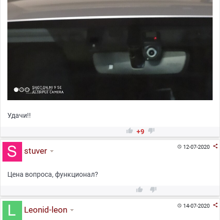
Удачи!!


+9

12-07-2020

stuver
Цена вопроса, функционал?



14-07-2020

Leonid-leon