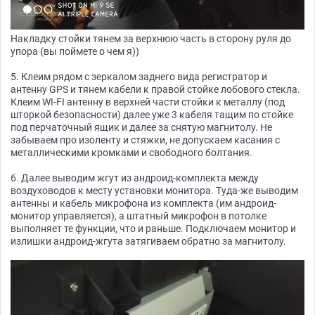
Накладку стойки тянем за верхнюю часть в сторону руля до
упора (вы поймете о чем я))
5. Клеим рядом с зеркалом заднего вида регистратор и
антенну GPS и тянем кабели к правой стойке лобового стекла.
Клеим WI-FI антенну в верхней части стойки к металлу (под
шторкой безопасности) далее уже 3 кабеля тащим по стойке
под перчаточный ящик и далее за снятую магнитолу. Не
забываем про изоленту и стяжки, не допускаем касания с
металлическими кромками и свободного болтания.
6. Далее выводим жгут из андроид-комплекта между
воздуховодов к месту установки монитора. Туда-же выводим
антенны и кабель микрофона из комплекта (им андроид-
монитор управляется), а штатный микрофон в потолке
выполняет те функции, что и раньше. Подключаем монитор и
излишки андроид-жгута затягиваем обратно за магнитолу.