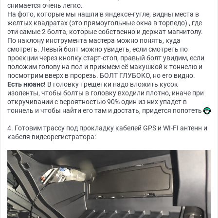
снимается очень легко.
На фото, которые мы нашли в яндексе-гугле, видны места в
желтых квадратах (это прямоугольные окна в торпедо) , где
эти самые 2 болта, которые собственно и держат магнитолу.
По наклону инструмента мастера можно понять, куда
смотреть. Левый болт можно увидеть, если смотреть по
проекции через кнопку старт-стоп, правый болт увидим, если
положим голову на пол и прижмем её макушкой к тоннелю и
посмотрим вверх в прорезь. БОЛТ ГЛУБОКО, но его видно.
Есть нюанс!
В головку трещетки надо вложить кусок
изоленты, чтобы болты в головку входили плотно, иначе при
откручивании с вероятностью 90% один из них упадет в
тоннель и чтобы найти его там и достать, придется попотеть
4. Готовим трассу под прокладку кабелей GPS и WI-FI антенн и
кабеля видеорегистратора: