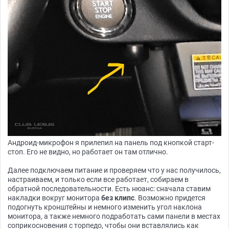
Андроид-микрофон я прилепил на панель под кнопкой старт-
стоп. Его не видно, но работает он там отлично.
Далее подключаем питание и проверяем что у нас получилось,
настраиваем, и только если все работает, собираем в
обратной последовательности. Есть нюанс: сначала ставим
накладки вокруг монитора
без клипс
. Возможно придется
подогнуть кронштейны и немного изменить угол наклона
монитора, а также немного подработать сами панели в местах
соприкосновения с торпедо, чтобы они вставлялись как