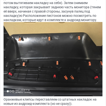
потом вытягиваем накладку на себя). Затем снимаем
накладку, которая закрывает заднюю часть монитора (тянем
её вверх, начиная с правой стороны, засунув палец под
накладку)ю Расположение пистонов можно посмотреть по
накладкам, которые идут в комплекте к андроид-монитору.
Оранжевые клипсы переставляем со штатных накладок на
новые из андроид-комплекта (но не сразу)).