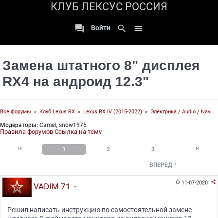
КЛУБ ЛЕКСУС РОССИЯ

search

Войти
Замена штатного 8" дисплея
RX4 на андроид 12.3"
Все форумы
»
Клуб Lexus RX
»
Lexus RX IV (2015-2022)
»
Электрика / Audio / Navi
Модераторы:
Camel
,
snow1975
Правила форумов
Ссылка на тему


1
2
3

ВПЕРЕД

11-07-2020

VADIM 71
Решил написать инструкцию по самостоятельной замене