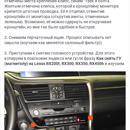
отмечены места крепления клипс, синим - гаек и болта.
Желтым отмечена клипса, которой к кронштейну монитора
крепится штатная проводка. Её я отцепил, отвинтив
кронштейн от монитора (открутив винты, отмеченные
зеленым). Возможно, её можно сдернуть не откручивая
кронштейн, но мне так было удобнее и быстрее.
2. Снимаем перчаточный ящик. Процесс описывать нет
смысла (изучаем как меняется салонный фильтр))
3. Приступаем к снятию головного устройства. Для этого
копируем в поисковик яндекса или гугля фразу
Как снять ГУ
(магнитолу) на Lexus RX200t, RX300, RX350, RX450h
и изучаем.