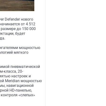
er Defender нового
начинается от 4 512
 размере до 150 000
ктации, будет
да.
вигателями мощностью
ологией мягкого
симой пневматической
-класса, 20-
мятью настроек и
мой Meridian мощностью
мы, навигационной
орной HD-панелью,
й контроля «слепых»