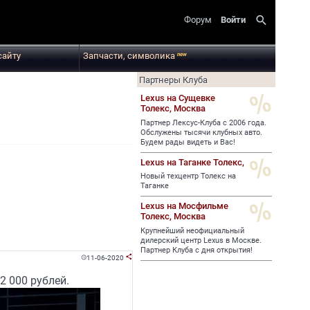
search
Форум
Войти
сайту
Запчасти, символика
new
Партнеры Клуба
Lexus на Сущевке
Толекс,
Москва
Партнер Лексус-Клуба с 2006 года.
Обслужены тысячи клубных авто.
Будем рады видеть и Вас!
Lexus на Таганке Толекс,
Новый техцентр Толекс на
Таганке
Lexus на Мосфильме
Толекс,
Москва
Крупнейший неофициальный
дилерский центр Lexus в Москве.
Партнер Клуба с дня открытия!
11-06-2020


2 000 рублей.