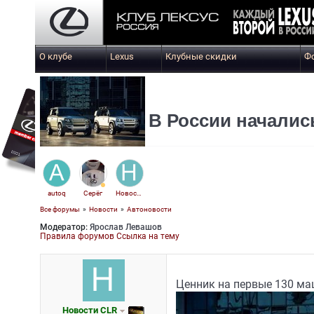
О клубе
Lexus
Клубные скидки
Ф
В России началис
autoq
Серёг
Новости CLR
Все форумы
»
Новости
»
Автоновости
Модератор:
Ярослав Левашов
Правила форумов
Ссылка на тему
Ценник на первые 130 маш
Новости CLR