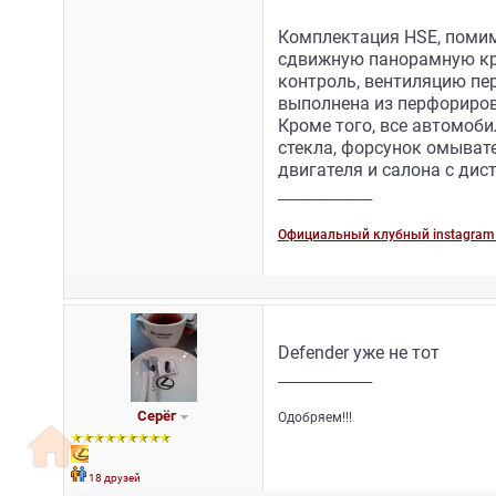
Комплектация HSE, помим
сдвижную панорамную кры
контроль, вентиляцию пер
выполнена из перфориров
Кроме того, все автомоб
стекла, форсунок омывате
двигателя и салона с ди
_________________
Официальный клубный instagram 
Defender уже не тот
_________________
Серёг
Одобряем!!!
home
18 друзей