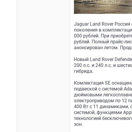
Jaguar Land Rover Россия
поколения в комплектация
000 рублей. При приобрет
рублей. Полный прайс-ли
анонсирован летом. Прод
Новый Land Rover Defend
200 л.с. и 240 л.с. и ше
гибрида.
Комлектация SE оснащена
подвеской с системой Ad
дюймовыми легкосплавны
электроприводом по 12 па
400 Вт с 11 динамиками,
системой, функциями Appl
технологией бесключевого
зон.