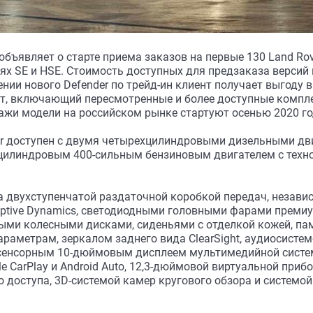
 объявляет о старте приема заказов на первые 130 Land Rov
х SE и HSE. Стоимость доступных для предзаказа версий 
ении нового Defender по трейд-ин клиент получает выгоду в
ст, включающий пересмотренные и более доступные компле
ажи модели на российском рынке стартуют осенью 2020 го
er доступен с двумя четырехцилиндровыми дизельными д
стицилиндровым 400-сильным бензиновым двигателем с техн
 двухступенчатой раздаточной коробкой передач, незави
aptive Dynamics, светодиодными головными фарами премиум
ми колесными дисками, сиденьями с отделкой кожей, па
раметрам, зеркалом заднего вида ClearSight, аудиосисте
 сенсорным 10-дюймовым дисплеем мультимедийной систе
e CarPlay и Android Auto, 12,3-дюймовой виртуальной приб
 доступа, 3D-системой камер кругового обзора и системо