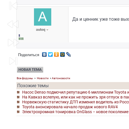
skip_previous
Да и ценник уже тоже вых
fast_rewind
autoq
fast_forward
Поделиться
skip_next
НОВАЯ ТЕМА
Все форумы
»
Новости
»
Автоновости
Похожие темы
Насос Denso подмочил репутацию 6 миллионам Toyota и
На Кавказ вслепую, или как не прожить зря отпуск в п
Норвежскую статистику ДТП изменил водитель из Росс
Toyota анонсировала начало продаж нового RAV4
Электрохромная тонировка OnGlass – новое поколение