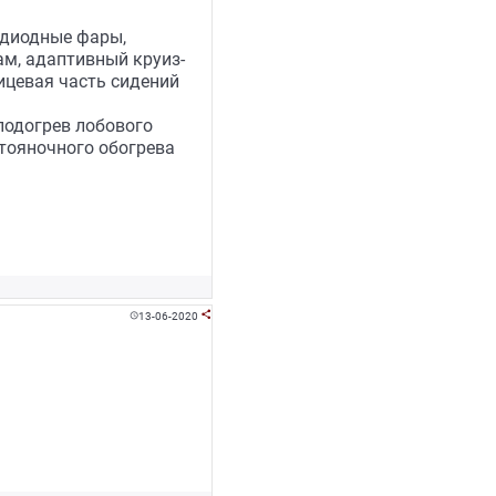
одиодные фары,
м, адаптивный круиз-
ицевая часть сидений
подогрев лобового
стояночного обогрева
13-06-2020

