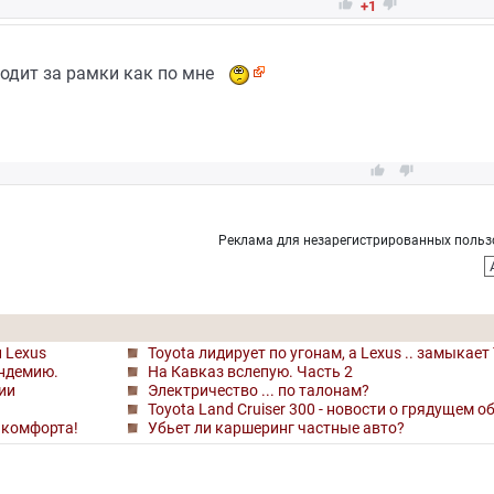


+1
одит за рамки как по мне


Реклама для незарегистрированных польз
 Lexus
Toyota лидирует по угонам, а Lexus .. замыкает
андемию.
На Кавказ вслепую. Часть 2
ии
Электричество ... по талонам?
Toyota Land Cruiser 300 - новости о грядущем 
 комфорта!
Убьет ли каршеринг частные авто?