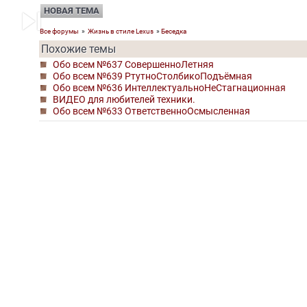
skip_next
НОВАЯ ТЕМА
Все форумы
»
Жизнь в стиле Lexus
»
Беседка
Похожие темы
Обо всем №637 СовершенноЛетняя
Обо всем №639 РтутноСтолбикоПодъёмная
Обо всем №636 ИнтеллектуальноНеСтагнационная
ВИДЕО для любителей техники.
Обо всем №633 ОтветственноОсмысленная