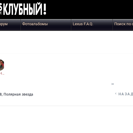
орум
Фотоальбомы
Lexus F.A.Q.
Поиск по 
snow1975


НАЗА
8
,
Полярная звезда