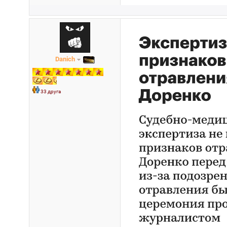
Danich
33 друга