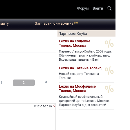
search
Форум
Войти
сайту
Запчасти, символика
new
Партнеры Клуба
Lexus на Сущевке
Толекс,
Москва
Партнер Лексус-Клуба с 2006 года.
Обслужены тысячи клубных авто.
Будем рады видеть и Вас!
Lexus на Таганке Толекс,
Новый техцентр Толекс на
Таганке

1
2
Lexus на Мосфильме
Толекс,
Москва
Д
Крупнейший неофициальный
дилерский центр Lexus в Москве.
Партнер Клуба с дня открытия!
12-05-2019

